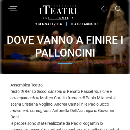
Passa
Passa
Passa
MENU
Biglietteria
alla
al
al
(si
navigazione
contenuto
piè
Fondazione
apre
19 GENNAIO 2014
TEATRO ARIOSTO
primaria
principale
di
I
in
pagina
DOVE VANNO A FINIRE I
Teatri
una
Reggio
nuova
PALLONCINI
Emilia
finestra)
Assemblea Teatro
testo di
Renzo Sicco,
canzoni d
i Renato Rascel
musiche e
arrangiamenti di
Matteo Curallo
tromba di
Paolo Milanesi,
in
scena
Cristiana Voglino, Andrea Castellini e Paolo Sicco
movimenti coreografici
Antonella Dell’Ara
regia di
Giovanni
Boni
le pecore sono state realizzate da Paolo Rogantin lo
spaventapasseri è un autentico costume di paglia dei pastori