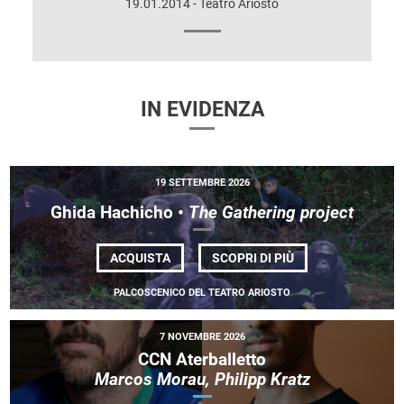
19.01.2014 - Teatro Ariosto
IN EVIDENZA
19 SETTEMBRE 2026
Ghida Hachicho •
The Gathering project
DI
ACQUISTA
SCOPRI DI PIÙ
GHIDA HACHICHO
•
PALCOSCENICO DEL TEATRO ARIOSTO
<EM>THE
GATHERING
PROJECT</EM>
7 NOVEMBRE 2026
CCN Aterballetto
Marcos Morau, Philipp Kratz