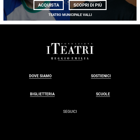
DI
ACQUISTA
SCOPRI DI PIÙ
CCN ATERBALLET
<BR>
TEATRO MUNICIPALE VALLI
<EM>MARCOS
MORAU,
PHILIPP
KRATZ</EM>
FOOTER
DOVE SIAMO
SOSTIENICI
BIGLIETTERIA
SCUOLE
SEGUICI