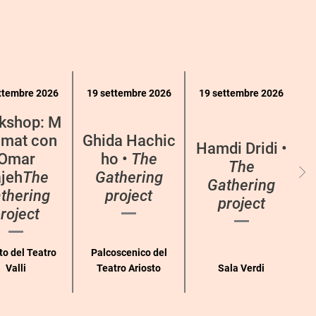
ttembre 2026
19 settembre 2026
19 settembre 2026
kshop: M
mat con
Ghida Hachic
Hamdi Dridi •
Omar
ho •
The
The
jeh
The
Gathering
Gathering
thering
project
project
roject
to del Teatro
Palcoscenico del
Valli
Teatro Ariosto
Sala Verdi