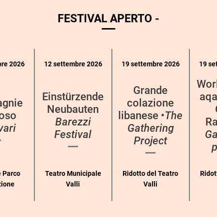
FESTIVAL APERTO -
bre 2026
12 settembre 2026
19 settembre 2026
19 se
Wor
Grande
Einstürzende
aqa
gnie
colazione
Neubauten
oso
libanese •
The
Barezzi
Ra
vari
Gathering
Festival
Ga
Project
p
 Parco
Teatro Municipale
Ridotto del Teatro
Ridot
zione
Valli
Valli