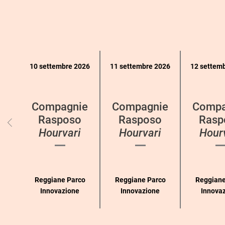
Calendario
10 settembre 2026
11 settembre 2026
12 settem
eventi
per
categoria
Compagnie
Compagnie
Compa
Rasposo
Rasposo
Rasp
Hourvari
Hourvari
Hour
Reggiane Parco
Reggiane Parco
Reggiane
Innovazione
Innovazione
Innova