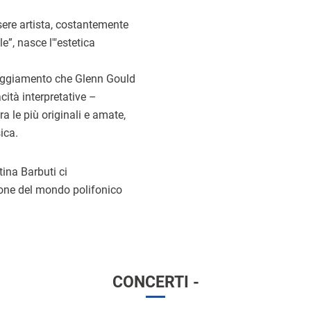
sere artista, costantemente
e”, nasce l'"estetica
teggiamento che Glenn Gould
cità interpretative –
a le più originali e amate,
ica.
tina Barbuti ci
one del mondo polifonico
CONCERTI -