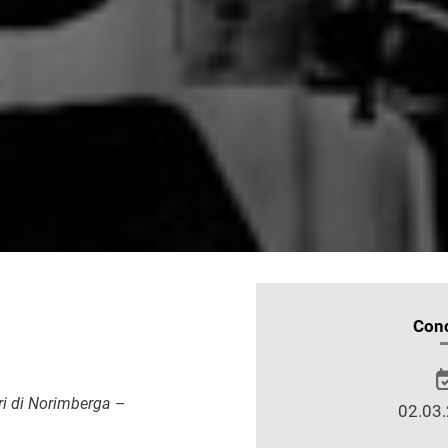
INFORMAZIONI
Conc
SULLO
SPETTACOLO
ri di Norimberga
–
02.03.