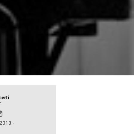
erti
2013 -