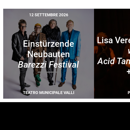
12 SETTEMBRE 2026
Lisa Ve
Einstürzende
Neubauten
Acid Tan
Barezzi Festival
TEATRO MUNICIPALE VALLI
P
FOOTER