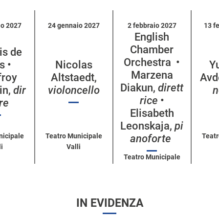
io 2027
24 gennaio 2027
2 febbraio 2027
13 f
English
Chamber
is de
Orchestra •
s •
Nicolas
Y
Marzena
froy
Altstaedt,
Avd
Diakun,
dirett
in,
dir
violoncello
n
rice
•
ore
Elisabeth
Leonskaja,
pi
nicipale
Teatro Municipale
Teatr
anoforte
i
Valli
Teatro Municipale
Valli
IN EVIDENZA