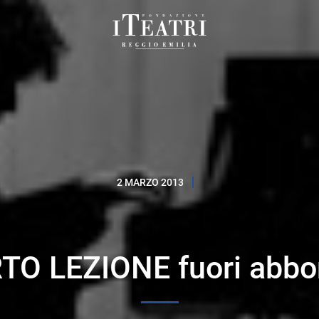
Fondazione
I
Teatri
Reggio
Emilia
2 MARZO 2013
O LEZIONE fuori abb