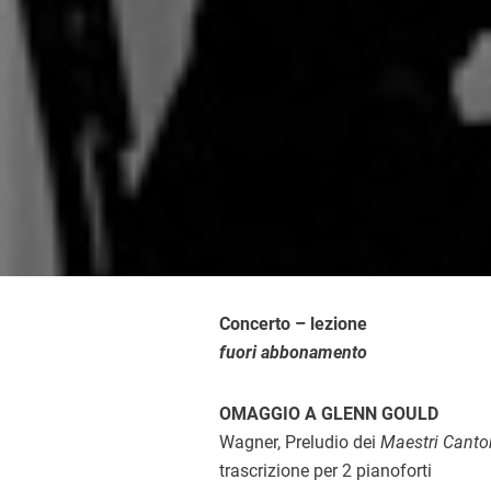
Concerto – lezione
fuori abbonamento
OMAGGIO A GLENN GOULD
Wagner, Preludio dei
Maestri Canto
trascrizione per 2 pianoforti