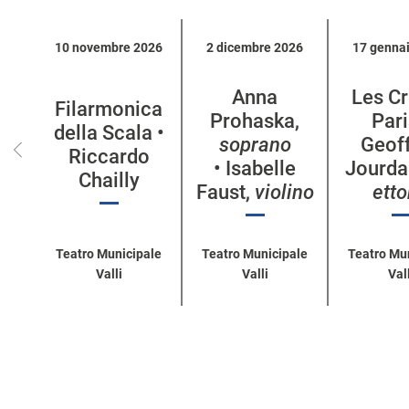
Calendario
10 novembre 2026
2 dicembre 2026
17 genna
eventi
per
Anna
Les Cr
categoria
Filarmonica
Prohaska,
Pari
della Scala •
soprano
Geof
Riccardo
• Isabelle
Jourda
Chailly
Faust,
violino
ett
Teatro Municipale
Teatro Municipale
Teatro Mu
Valli
Valli
Vall