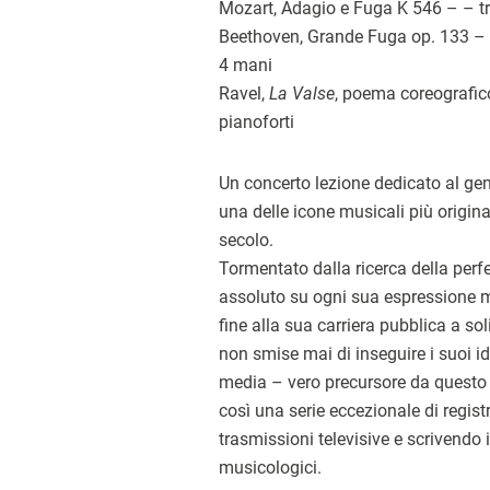
Mozart, Adagio e Fuga K 546 – – tra
Beethoven, Grande Fuga op. 133 – t
4 mani
Ravel,
La Valse
, poema coreografico
pianoforti
Un concerto lezione dedicato al gen
una delle icone musicali più origina
secolo.
Tormentato dalla ricerca della perfe
assoluto su ogni sua espressione 
fine alla sua carriera pubblica a so
non smise mai di inseguire i suoi idea
media – vero precursore da questo 
così una serie eccezionale di registr
trasmissioni televisive e scrivendo
musicologici.