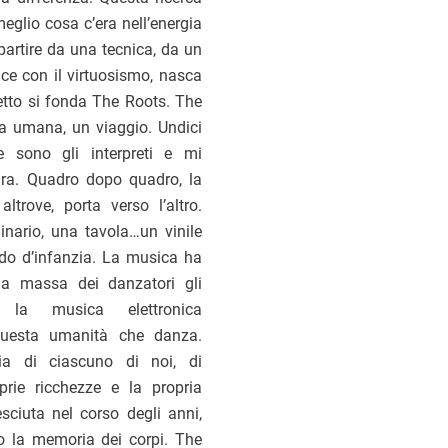
eglio cosa c’era nell’energia
partire da una tecnica, da un
e con il virtuosismo, nasca
tto si fonda The Roots. The
ra umana, un viaggio. Undici
e sono gli interpreti e mi
ra. Quadro dopo quadro, la
trove, porta verso l’altro.
dinario, una tavola…un vinile
rdo d’infanzia. La musica ha
 la massa dei danzatori gli
 la musica elettronica
questa umanità che danza.
ia di ciascuno di noi, di
rie ricchezze e la propria
esciuta nel corso degli anni,
so la memoria dei corpi. The