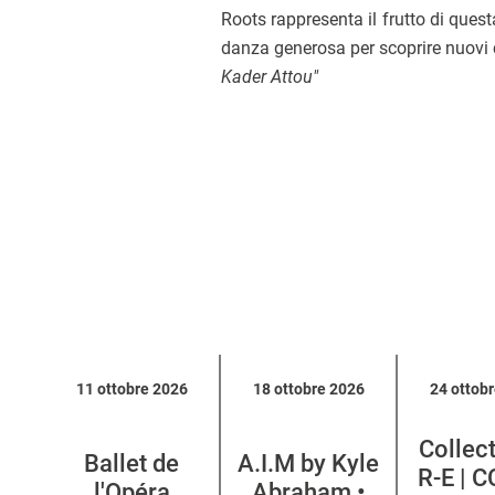
Roots rappresenta il frutto di quest
danza generosa per scoprire nuovi
Kader Attou"
Calendario
11 ottobre 2026
18 ottobre 2026
24 ottob
eventi
per
Collect
categoria
Ballet de
A.I.M by Kyle
R-E | 
l'Opéra
Abraham •