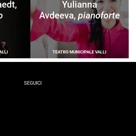
aedt,
Yulianna
o
Avdeeva,
pianoforte
ALLI
TEATRO MUNICIPALE VALLI
SEGUICI