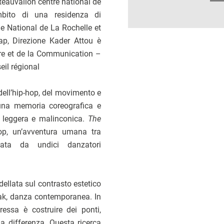
eauvallon centre national de
ambito di una residenza di
ue National de La Rochelle et
ap, Direzione Kader Attou è
ure et de la Communication –
eil régional
 dell’hip-hop, del movimento e
 una memoria coreografica e
 leggera e malinconica.
The
op, un’avventura umana tra
tata da undici danzatori
ellata sul contrasto estetico
thak, danza contemporanea. In
ressa è costruire dei ponti,
la differenza. Questa ricerca