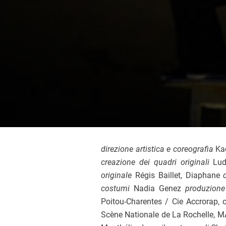
direzione artistica e coreografia
Ka
creazione dei quadri originali
Lud
originale
Régis Baillet, Diaphane
costumi
Nadia Genez
produzion
Poitou-Charentes / Cie Accrorap, 
Scène Nationale de La Rochelle, M