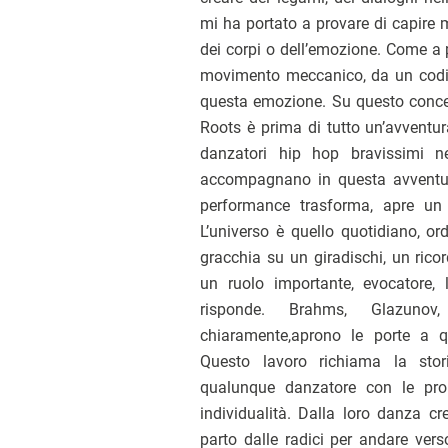
mi ha portato a provare di capire m
dei corpi o dell’emozione. Come a 
movimento meccanico, da un codic
questa emozione. Su questo conce
Roots è prima di tutto un’avventu
danzatori hip hop bravissimi n
accompagnano in questa avventu
performance trasforma, apre un al
L’universo è quello quotidiano, or
gracchia su un giradischi, un rico
un ruolo importante, evocatore,
risponde. Brahms, Glazunov,
chiaramente,aprono le porte a 
Questo lavoro richiama la stor
qualunque danzatore con le prop
individualità. Dalla loro danza cr
parto dalle radici per andare ver