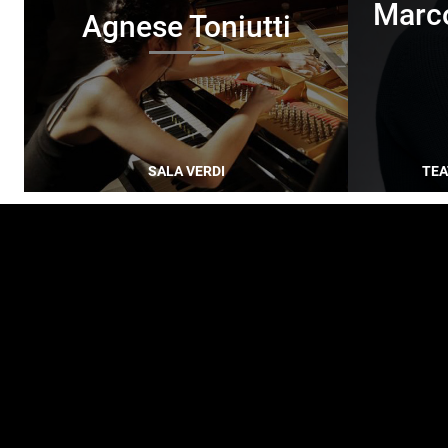
Marco
Agnese Toniutti
SALA VERDI
TEA
FOOTER