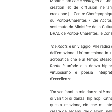
Montbéliard
con il sostegno di
Chat
création et de diffusion nell’
creazione | Il Centre Chorégraphiq
du Poitou-Charentes / Cie Accror
sostenuto da Ministère de la Cult
DRAC de Poitou- Charentes, le Cons
The Roots
è un viaggio. Alle radici
dell’emozione. Un’immersione in
acrobatica che è al tempo stesso
Roots
è un’ode alla danza hip-h
virtuosismo e poesia interpre
d’eccellenza.
"Da vent’anni la mia danza si è mod
di vari tipi di danza: hip hop, Ka
questa relazione, ciò che mi inte
creare dei legami, dei dialoghi nel