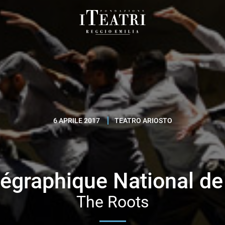
Fondazione
I
Teatri
Reggio
Emilia
6 APRILE 2017
TEATRO ARIOSTO
égraphique National de
The Roots