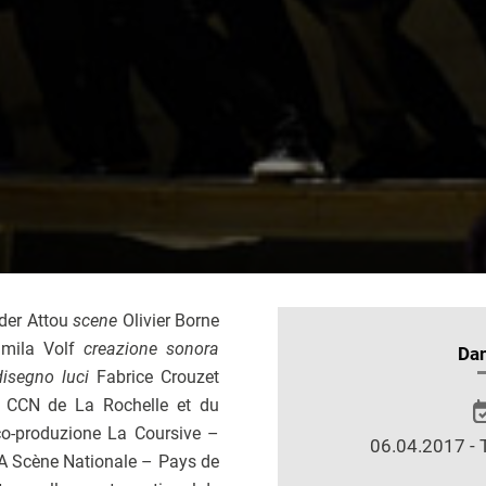
der Attou
scene
Olivier Borne
mila Volf
creazione sonora
INFORMAZIONI
Da
disegno luci
Fabrice Crouzet
SULLO
e
CCN de La Rochelle et du
SPETTACOLO
co-produzione La Coursive –
06.04.2017 - 
A Scène Nationale – Pays de