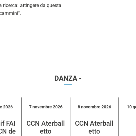
a ricerca: attingere da questa
 cammini".
DANZA -
re 2026
7 novembre 2026
8 novembre 2026
10 g
if FAI
CCN Aterball
CCN Aterball
CCN de
etto
etto