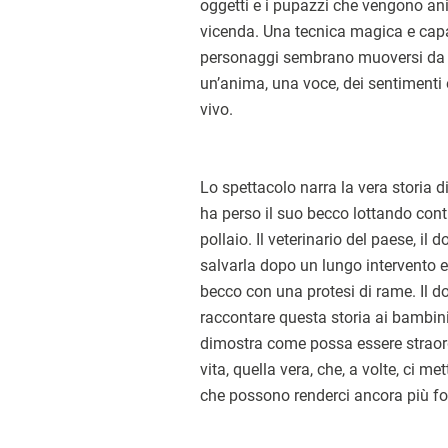
oggetti e i pupazzi che vengono an
vicenda. Una tecnica magica e capac
personaggi sembrano muoversi da so
un’anima, una voce, dei sentimenti 
vivo.
Lo spettacolo narra la vera storia 
ha perso il suo becco lottando contr
pollaio. Il veterinario del paese, il do
salvarla dopo un lungo intervento ed 
becco con una protesi di rame. Il dot
raccontare questa storia ai bambini,
dimostra come possa essere straor
vita, quella vera, che, a volte, ci met
che possono renderci ancora più for