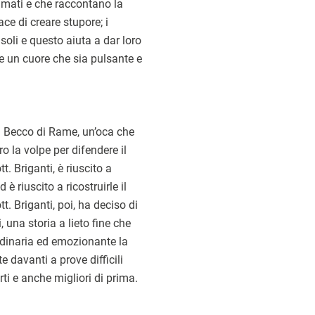
imati e che raccontano la
e di creare stupore; i
li e questo aiuta a dar loro
e un cuore che sia pulsante e
di Becco di Rame, un’oca che
o la volpe per difendere il
tt. Briganti, è riuscito a
è riuscito a ricostruirle il
t. Briganti, poi, ha deciso di
 una storia a lieto fine che
dinaria ed emozionante la
te davanti a prove difficili
ti e anche migliori di prima.