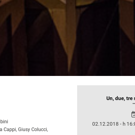
INFORMAZIONI
Un, due, tre 
SULLO
SPETTACOLO
ubini
02.12.2018 - h 16:
 Cappi, Giusy Colucci,