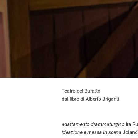
Teatro del Buratto
dal libro di Alberto Briganti
adattamento drammaturgico
Ira R
ideazione e messa in scena
Jolanda