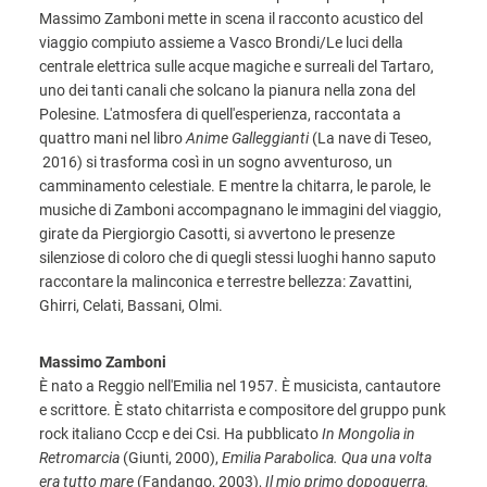
Massimo Zamboni mette in scena il racconto acustico del
viaggio compiuto assieme a Vasco Brondi/Le luci della
centrale elettrica sulle acque magiche e surreali del Tartaro,
uno dei tanti canali che solcano la pianura nella zona del
Polesine. L'atmosfera di quell'esperienza, raccontata a
quattro mani nel libro
Anime Galleggianti
(La nave di Teseo,
2016) si trasforma così in un sogno avventuroso, un
camminamento celestiale. E mentre la chitarra, le parole, le
musiche di Zamboni accompagnano le immagini del viaggio,
girate da Piergiorgio Casotti, si avvertono le presenze
silenziose di coloro che di quegli stessi luoghi hanno saputo
raccontare la malinconica e terrestre bellezza: Zavattini,
Ghirri, Celati, Bassani, Olmi.
Massimo Zamboni
È nato a Reggio nell'Emilia nel 1957. È musicista, cantautore
e scrittore. È stato chitarrista e compositore del gruppo punk
rock italiano Cccp e dei Csi. Ha pubblicato
In Mongolia in
Retromarcia
(Giunti, 2000),
Emilia Parabolica. Qua una volta
era tutto mare
(Fandango, 2003),
Il mio primo dopoguerra.