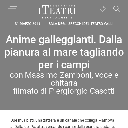
Passa
Passa
Passa
MENU
Biglietteria
alla
al
al
(si
navigazione
contenuto
piè
Fondazione
apre
31 MARZO 2019
SALA DEGLI SPECCHI DEL TEATRO VALLI
primaria
principale
di
I
in
pagina
Anime galleggianti. Dalla
Teatri
una
Reggio
nuova
pianura al mare tagliando
Emilia
finestra)
per i campi
con Massimo Zamboni, voce e
chitarra
filmato di Piergiorgio Casotti
Due musicisti, una zattera e un canale che collega Mantova
al Delta del Po, attraversando i campi della pianura padana.