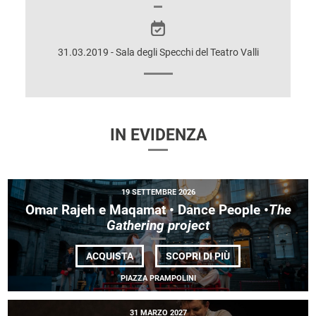
SULLO
SPETTACOLO
31.03.2019 - Sala degli Specchi del Teatro Valli
IN EVIDENZA
19 SETTEMBRE 2026
Omar Rajeh e Maqamat • Dance People •
The
Gathering project
DI
ACQUISTA
SCOPRI DI PIÙ
OMAR RAJEH
E MAQAMAT
PIAZZA PRAMPOLINI
•
DANCE
PEOPLE •<EM>THE
31 MARZO 2027
GATHERING