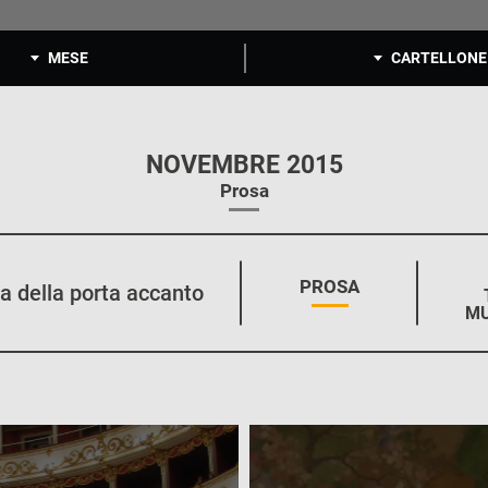
MESE
CARTELLONE
NOVEMBRE 2015
Prosa
STAGIONE:
PROSA
a della porta accanto
MU