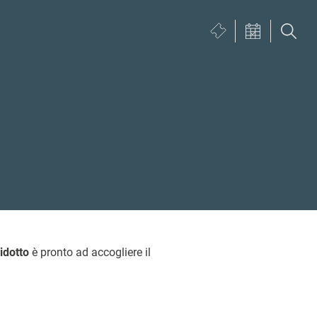
Biglietteria
VISUALIZZA
(si
CALENDARIO
apre
in
una
nuova
finestra)
idotto
è pronto ad accogliere il