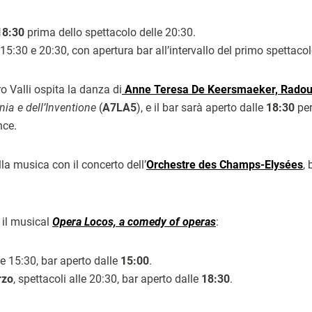
18:30
prima dello spettacolo delle 20:30.
e 15:30 e 20:30, con apertura bar all’intervallo del primo spettaco
tro Valli ospita la danza di
Anne Teresa De Keersmaeker, Radou
nia e dell’Inventione
(
A7LA5
), e il bar sarà aperto dalle
18:30
per
nce.
la musica con il concerto dell’
Orchestre des Champs-Elysées
,
 il musical
Opera Locos, a comedy of operas
:
le 15:30, bar aperto dalle
15:00
.
rzo
, spettacoli alle 20:30, bar aperto dalle
18:30
.