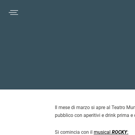
Passa
Passa
Passa
MENU
alla
al
al
navigazione
contenuto
piè
primaria
principale
di
pagina
Il mese di marzo si apre al Teatro Mun
pubblico con aperitivi e drink prima e 
Si comincia con il
musical
ROCKY
: