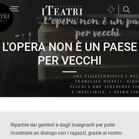
Passa
Passa
Passa
MENU
Biglietteria
alla
al
al
(si
navigazione
contenuto
piè
Fondazione
apre
primaria
principale
di
I
in
pagina
Teatri
una
L'OPERA NON È UN PAESE
Reggio
nuova
PER VECCHI
Emilia
finestra)
Ripartire dai genitori e dagli insegnanti per poter
ricostruire un dialogo con i ragazzi, grazie al nostro