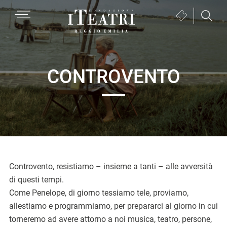
Passa
Passa
Passa
MENU
Biglietteria
alla
al
al
(si
navigazione
contenuto
piè
Fondazione
apre
primaria
principale
di
I
in
pagina
Teatri
una
CONTROVENTO
Reggio
nuova
Emilia
finestra)
Controvento, resistiamo – insieme a tanti – alle avversità
di questi tempi.
Come Penelope, di giorno tessiamo tele, proviamo,
allestiamo e programmiamo, per prepararci al giorno in cui
torneremo ad avere attorno a noi musica, teatro, persone,