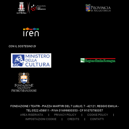
CON IL SOSTEGNO DI
FONDAZIONE I TEATRI - PIAZZA MARTIRI DEL 7 LUGLIO, 7 - 42121, REGGIO EMILIA -
TEL 0522 458811 - P.IVA 01699800353 - CF 91070780357
AREA RISERVATA
|
PRIVACY POLICY
|
COOKIE POLICY
|
IMPOSTAZIONI COOKIE
|
CREDITS
|
CONTATTI