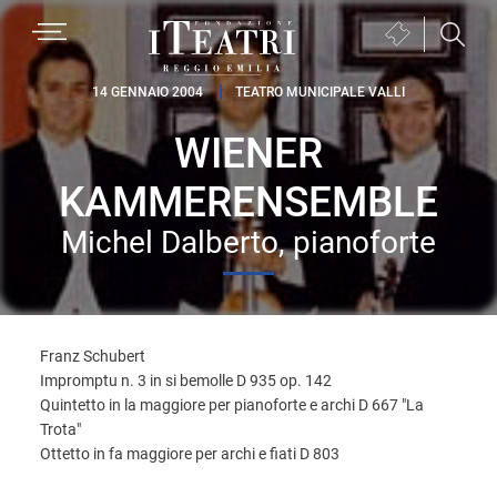
Passa
Passa
Passa
MENU
Biglietteria
alla
al
al
(si
navigazione
contenuto
piè
Fondazione
apre
14 GENNAIO 2004
TEATRO MUNICIPALE VALLI
primaria
principale
di
I
in
pagina
WIENER
Teatri
una
Reggio
nuova
KAMMERENSEMBLE
Emilia
finestra)
Michel Dalberto, pianoforte
Franz Schubert
Impromptu n. 3 in si bemolle D 935 op. 142
Quintetto in la maggiore per pianoforte e archi D 667 "La
Trota"
Ottetto in fa maggiore per archi e fiati D 803