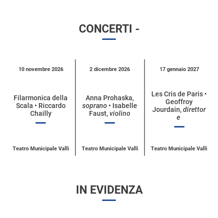
CONCERTI -
Calendario
10 novembre 2026
2 dicembre 2026
17 gennaio 2027
eventi
per
Les Cris de Paris •
Filarmonica della
Anna Prohaska,
Geoffroy
categoria
Scala • Riccardo
soprano
• Isabelle
Jourdain,
direttor
Chailly
Faust,
violino
e
Teatro Municipale Valli
Teatro Municipale Valli
Teatro Municipale Valli
IN EVIDENZA