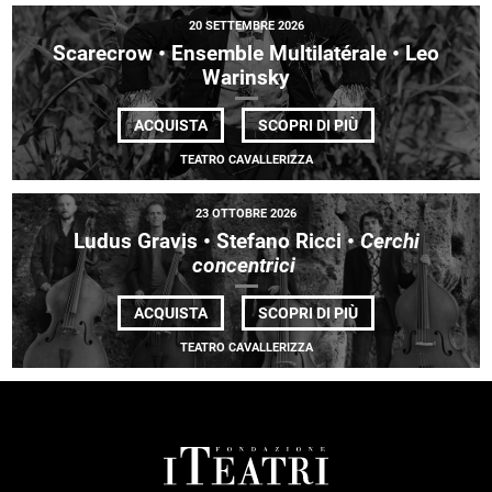
20 SETTEMBRE 2026
Scarecrow • Ensemble Multilatérale • Leo
Warinsky
DI
ACQUISTA
SCOPRI DI PIÙ
SCARECROW
•
TEATRO CAVALLERIZZA
ENSEMBLE
MULTILATÉRALE
•
23 OTTOBRE 2026
LEO
WARINSKY
Ludus Gravis • Stefano Ricci •
Cerchi
concentrici
DI
ACQUISTA
SCOPRI DI PIÙ
LUDUS
GRAVIS •
TEATRO CAVALLERIZZA
STEFANO
RICCI
•
<EM>
CERCHI
CONCENTRICI </E
FOOTER