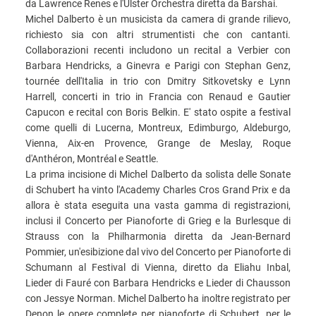
da Lawrence Renes e l'Ulster Orchestra diretta da Barshai.
Michel Dalberto è un musicista da camera di grande rilievo,
richiesto sia con altri strumentisti che con cantanti.
Collaborazioni recenti includono un recital a Verbier con
Barbara Hendricks, a Ginevra e Parigi con Stephan Genz,
tournée dell'Italia in trio con Dmitry Sitkovetsky e Lynn
Harrell, concerti in trio in Francia con Renaud e Gautier
Capucon e recital con Boris Belkin. E' stato ospite a festival
come quelli di Lucerna, Montreux, Edimburgo, Aldeburgo,
Vienna, Aix-en Provence, Grange de Meslay, Roque
d'Anthéron, Montréal e Seattle.
La prima incisione di Michel Dalberto da solista delle Sonate
di Schubert ha vinto l'Academy Charles Cros Grand Prix e da
allora è stata eseguita una vasta gamma di registrazioni,
inclusi il Concerto per Pianoforte di Grieg e la Burlesque di
Strauss con la Philharmonia diretta da Jean-Bernard
Pommier, un'esibizione dal vivo del Concerto per Pianoforte di
Schumann al Festival di Vienna, diretto da Eliahu Inbal,
Lieder di Fauré con Barbara Hendricks e Lieder di Chausson
con Jessye Norman. Michel Dalberto ha inoltre registrato per
Denon le opere complete per pianoforte di Schubert, per le