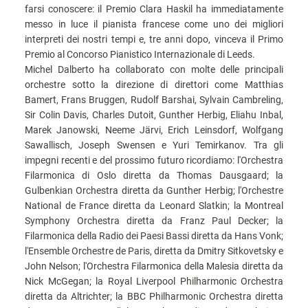
farsi conoscere: il Premio Clara Haskil ha immediatamente
messo in luce il pianista francese come uno dei migliori
interpreti dei nostri tempi e, tre anni dopo, vinceva il Primo
Premio al Concorso Pianistico Internazionale di Leeds.
Michel Dalberto ha collaborato con molte delle principali
orchestre sotto la direzione di direttori come Matthias
Bamert, Frans Bruggen, Rudolf Barshai, Sylvain Cambreling,
Sir Colin Davis, Charles Dutoit, Gunther Herbig, Eliahu Inbal,
Marek Janowski, Neeme Järvi, Erich Leinsdorf, Wolfgang
Sawallisch, Joseph Swensen e Yuri Temirkanov. Tra gli
impegni recenti e del prossimo futuro ricordiamo: l'Orchestra
Filarmonica di Oslo diretta da Thomas Dausgaard; la
Gulbenkian Orchestra diretta da Gunther Herbig; l'Orchestre
National de France diretta da Leonard Slatkin; la Montreal
Symphony Orchestra diretta da Franz Paul Decker; la
Filarmonica della Radio dei Paesi Bassi diretta da Hans Vonk;
l'Ensemble Orchestre de Paris, diretta da Dmitry Sitkovetsky e
John Nelson; l'Orchestra Filarmonica della Malesia diretta da
Nick McGegan; la Royal Liverpool Philharmonic Orchestra
diretta da Altrichter; la BBC Philharmonic Orchestra diretta