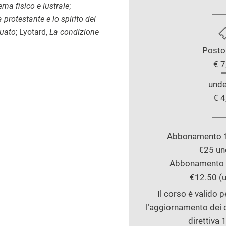
ma fisico e lustrale
;
a protestante e lo spirito del
quato
; Lyotard,
La condizione
Posto
€ 7
unde
€ 4
Abbonamento 10
€25 un
Abbonamento 4
€12.50 (u
Il corso è valido 
l’aggiornamento dei d
direttiva