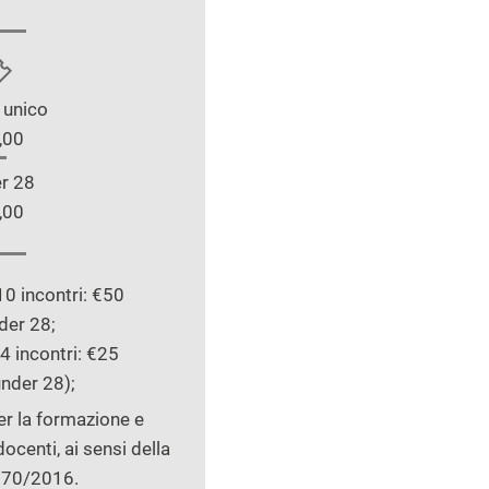
 unico
,00
r 28
,00
 incontri: €50
der 28;
 incontri: €25
nder 28);
per la formazione e
ocenti, ai sensi della
 170/2016.