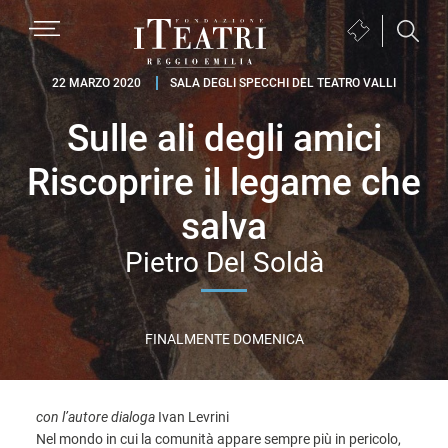
Passa
Passa
Passa
MENU
Biglietteria
alla
al
al
(si
navigazione
contenuto
piè
Fondazione
apre
22 MARZO 2020
SALA DEGLI SPECCHI DEL TEATRO VALLI
primaria
principale
di
I
in
pagina
Sulle ali degli amici
Teatri
una
Reggio
nuova
Riscoprire il legame che
Emilia
finestra)
salva
Pietro Del Soldà
FINALMENTE DOMENICA
con l’autore dialoga
Ivan Levrini
Nel mondo in cui la comunità appare sempre più in pericolo,