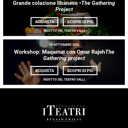
Grande colazione libanese •
The Gathering
Project
DI
ACQUISTA
SCOPRI DI PIÙ
GRANDE
COLAZIONE
RIDOTTO DEL TEATRO VALLI
LIBANESE
•<EM>THE
GATHERING
19 SETTEMBRE 2026
PROJECT</EM>
Workshop: Maqamat con Omar Rajeh
The
Gathering project
DI
ACQUISTA
SCOPRI DI PIÙ
WORKSHOP: MAQ
CON
RIDOTTO DEL TEATRO VALLI
OMAR
RAJEH<EM>THE
GATHERING
PROJECT</EM>
FOOTER