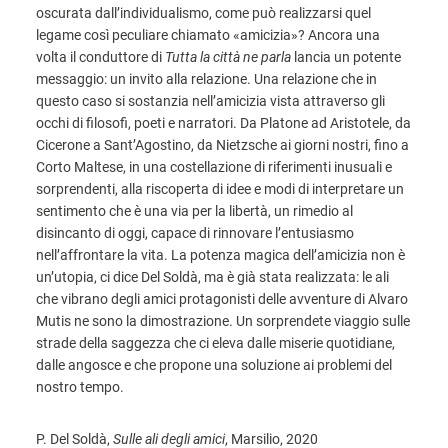
oscurata dall’individualismo, come può realizzarsi quel
legame così peculiare chiamato «amicizia»? Ancora una
volta il conduttore di
Tutta la città ne parla
lancia un potente
messaggio: un invito alla relazione. Una relazione che in
questo caso si sostanzia nell’amicizia vista attraverso gli
occhi di filosofi, poeti e narratori. Da Platone ad Aristotele, da
Cicerone a Sant’Agostino, da Nietzsche ai giorni nostri, fino a
Corto Maltese, in una costellazione di riferimenti inusuali e
sorprendenti, alla riscoperta di idee e modi di interpretare un
sentimento che è una via per la libertà, un rimedio al
disincanto di oggi, capace di rinnovare l’entusiasmo
nell’affrontare la vita. La potenza magica dell’amicizia non è
un’utopia, ci dice Del Soldà, ma è già stata realizzata: le ali
che vibrano degli amici protagonisti delle avventure di Alvaro
Mutis ne sono la dimostrazione. Un sorprendete viaggio sulle
strade della saggezza che ci eleva dalle miserie quotidiane,
dalle angosce e che propone una soluzione ai problemi del
nostro tempo.
P. Del Soldà,
Sulle ali degli amici
, Marsilio, 2020