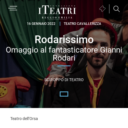
Passa
Passa
Passa
MENU
Biglietteria
alla
al
al
(si
navigazione
contenuto
piè
Fondazione
apre
16 GENNAIO 2022
TEATRO CAVALLERIZZA
primaria
principale
di
I
in
pagina
Rodarissimo
Teatri
una
Reggio
nuova
Omaggio al fantasticatore Gianni
Emilia
finestra)
Rodari
SCIROPPO DI TEATRO
Teatro dell’Orsa