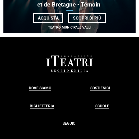
et de Bretagne • Témoin
DI
ACQUISTA
SCOPRI DI PIÙ
COLLECTIF FAIR-
E
TEATRO MUNICIPALE VALLI
| CCN DE
RENNES
ET DE BRETAGNE •
TÉMOIN
FOOTER
DOVE SIAMO
SOSTIENICI
BIGLIETTERIA
SCUOLE
SEGUICI