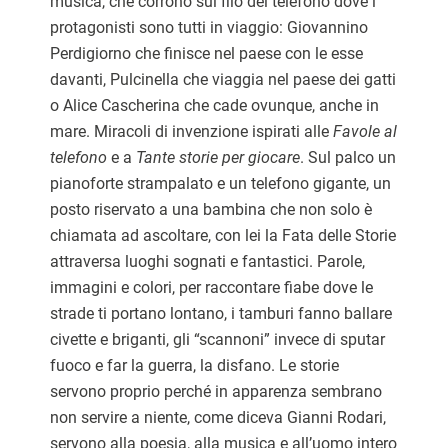
musica, che corrono sul filo del telefono dove i
protagonisti sono tutti in viaggio: Giovannino
Perdigiorno che finisce nel paese con le esse
davanti, Pulcinella che viaggia nel paese dei gatti
o Alice Cascherina che cade ovunque, anche in
mare. Miracoli di invenzione ispirati alle
Favole al
telefono
e a
Tante storie per giocare
. Sul palco un
pianoforte strampalato e un telefono gigante, un
posto riservato a una bambina che non solo è
chiamata ad ascoltare, con lei la Fata delle Storie
attraversa luoghi sognati e fantastici. Parole,
immagini e colori, per raccontare fiabe dove le
strade ti portano lontano, i tamburi fanno ballare
civette e briganti, gli “scannoni” invece di sputar
fuoco e far la guerra, la disfano. Le storie
servono proprio perché in apparenza sembrano
non servire a niente, come diceva Gianni Rodari,
servono alla poesia, alla musica e all’uomo intero