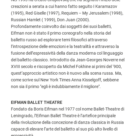
creazioni a serata a cui hanno fatto seguito I Karamazov
(1995), Red Giselle (1997), Requiem – My Jerusalem (1998),
Russian Hamlet ( 1999), Don Juan (2000).
Profondamente coinvolto dai soggetti dei suoi balletti,
Eifman non è stato il primo coreografo nella storia del
balletto russo ad esplorare temi filosofici attraverso
l’introspezione delle emozioni e la teatralità e attraverso la
fusione dell’espressività della danza moderna col linguaggio
del balletto classico. Introdotto da Jean-Georges Noverre nel
XVIII secolo e riscoperto da Michel Fokhine ai primi del ‘900,
quest’approccio artistico non è nuovo alla scena russa. Ma,
come scrive sul New York Times Anna Kisselgoff, sebbene
non sia il primo "egli è indubbiamente il migliore".
EIFMAN BALLET THEATRE
Fondato da Boris Eifman nel 1977 col nome Ballet-Theatre di
Leningrado, l’Eifman Ballet Theatre è l’artefice principale
della rivoluzione della concezione di danza classica in Russia
capace di elevare l’arte del balletto al suo più alto livello di
espressività.