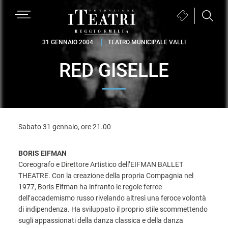
Passa
Passa
Passa
MENU
Biglietteria
alla
al
al
(si
navigazione
contenuto
piè
Fondazione
apre
31 GENNAIO 2004
TEATRO MUNICIPALE VALLI
primaria
principale
di
I
in
pagina
RED GISELLE
Teatri
una
Reggio
nuova
Emilia
finestra)
Sabato 31 gennaio, ore 21.00
BORIS EIFMAN
Coreografo e Direttore Artistico dell’EIFMAN BALLET
THEATRE. Con la creazione della propria Compagnia nel
1977, Boris Eifman ha infranto le regole ferree
dell’accademismo russo rivelando altresì una feroce volontà
di indipendenza. Ha sviluppato il proprio stile scommettendo
sugli appassionati della danza classica e della danza