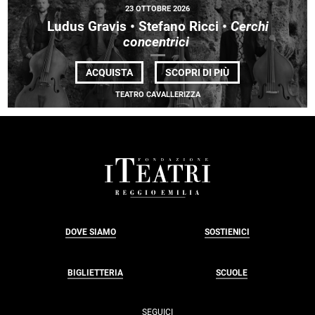
23 OTTOBRE 2026
Ludus Gravis • Stefano Ricci •
Cerchi
concentrici
DI
ACQUISTA
SCOPRI DI PIÙ
LUDUS
GRAVIS •
TEATRO CAVALLERIZZA
STEFANO
RICCI
•
<EM>
CERCHI
CONCENTRICI </E
FOOTER
DOVE SIAMO
SOSTIENICI
BIGLIETTERIA
SCUOLE
SEGUICI