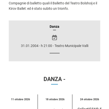
Compagnie di balletto quali il Balletto del Teatro Bolshoij e il
Kirov Ballet: ed è stato subito un trionfo.
INFORMAZIONI
Danza
SULLO
SPETTACOLO
31.01.2004 - h 21:00 - Teatro Municipale Valli
DANZA -
Calendario
11 ottobre 2026
18 ottobre 2026
24 ottobre 2026
eventi