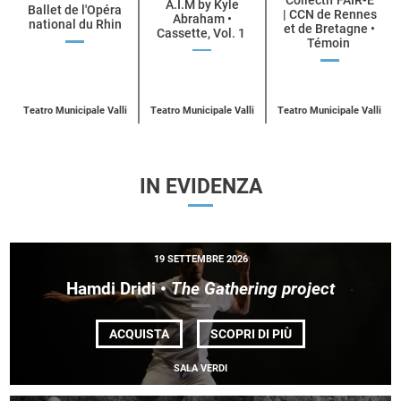
Collectif FAIR-E
per
A.I.M by Kyle
Ballet de l'Opéra
| CCN de Rennes
Abraham •
national du Rhin
categoria
et de Bretagne •
Cassette, Vol. 1
Témoin
UN
ACQUISTA
UN
ACQUISTA
UN
BIGLIETTO
ACQUISTA
BIGLIETTO
BIGLIETT
PER
PER
PER
BALLET
A.I.M
COLLECTIF
DE
BY
E
L’OPÉRA
Teatro Municipale Valli
Teatro Municipale Valli
Teatro Municipale Valli
KYLE
| CCN DE
NATIONAL
ABRAHAM
RENNES
DU
ET DE BR
RHIN
IN EVIDENZA
19 SETTEMBRE 2026
Hamdi Dridi •
The Gathering project
DI
ACQUISTA
SCOPRI DI PIÙ
HAMDI
DRIDI •
SALA VERDI
<EM>THE
GATHERING
PROJECT</EM>