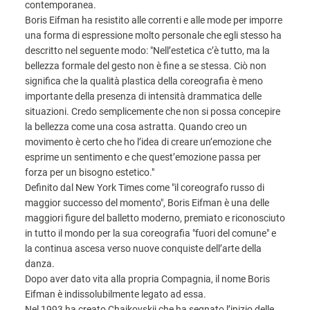
contemporanea.
Boris Eifman ha resistito alle correnti e alle mode per imporre
una forma di espressione molto personale che egli stesso ha
descritto nel seguente modo: "Nell’estetica c’è tutto, ma la
bellezza formale del gesto non è fine a se stessa. Ciò non
significa che la qualità plastica della coreografia è meno
importante della presenza di intensità drammatica delle
situazioni. Credo semplicemente che non si possa concepire
la bellezza come una cosa astratta. Quando creo un
movimento è certo che ho l’idea di creare un’emozione che
esprime un sentimento e che quest’emozione passa per
forza per un bisogno estetico."
Definito dal New York Times come "il coreografo russo di
maggior successo del momento", Boris Eifman è una delle
maggiori figure del balletto moderno, premiato e riconosciuto
in tutto il mondo per la sua coreografia "fuori del comune" e
la continua ascesa verso nuove conquiste dell’arte della
danza.
Dopo aver dato vita alla propria Compagnia, il nome Boris
Eifman è indissolubilmente legato ad essa.
Nel 1993 ha creato Chajkovskij che ha segnato l’inizio delle