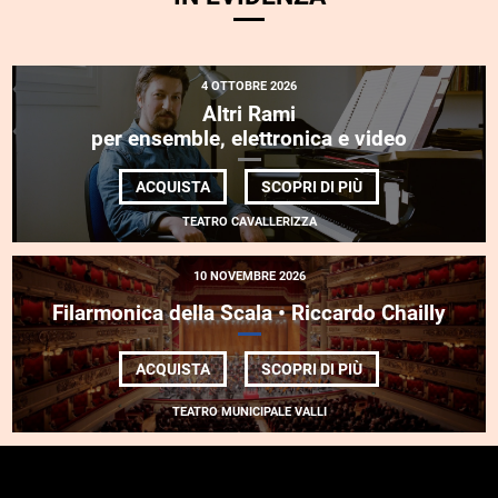
4 OTTOBRE 2026
Altri Rami
per ensemble, elettronica e video
DI
ACQUISTA
SCOPRI DI PIÙ
ALTRI
RAMI
TEATRO CAVALLERIZZA
<BR>
PER
ENSEMBLE,
10 NOVEMBRE 2026
ELETTRONICA
E
Filarmonica della Scala • Riccardo Chailly
VIDEO
DI
ACQUISTA
SCOPRI DI PIÙ
FILARMONICA
DELLA
TEATRO MUNICIPALE VALLI
SCALA
•
RICCARDO
CHAILLY