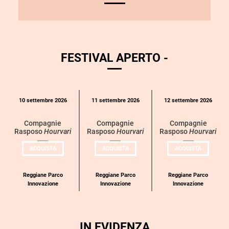
FESTIVAL APERTO -
Calendario
10 settembre 2026
11 settembre 2026
12 settembre 2026
eventi
per
Compagnie
Compagnie
Compagnie
Rasposo
Hourvari
Rasposo
Hourvari
Rasposo
Hourvari
categoria
UN
UN
UN
ACQUISTA
ACQUISTA
ACQUISTA
BIGLIETTO
BIGLIETTO
BIGLIETT
PER
PER
PER
COMPAGNIE
COMPAGNIE
COMPAGN
RASPOSO
RASPOSO
RASPOSO
Reggiane Parco
Reggiane Parco
Reggiane Parco
Innovazione
Innovazione
Innovazione
IN EVIDENZA