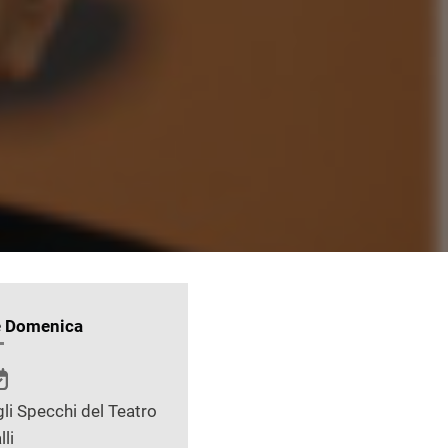
e Domenica
li Specchi del Teatro
lli