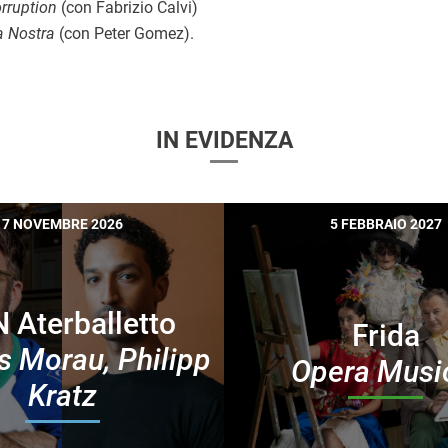
rruption
(con Fabrizio Calvi)
a Nostra
(con Peter Gomez).
IN EVIDENZA
7 NOVEMBRE 2026
5 FEBBRAIO 2027
 Aterballetto
Frida
 Morau, Philipp
Opera Musi
Kratz