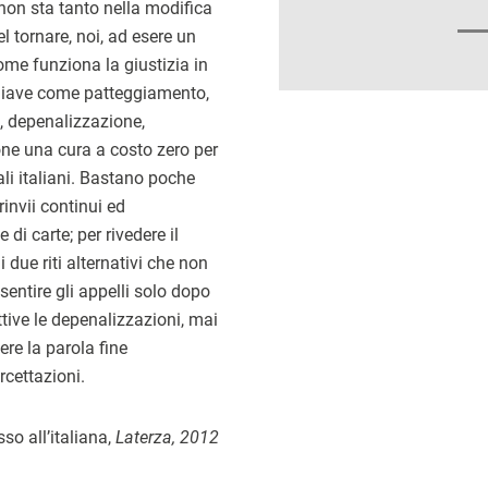
 non sta tanto nella modifica
l tornare, noi, ad esere un
ome funziona la giustizia in
 chiave come patteggiamento,
e, depenalizzazione,
one una cura a costo zero per
nali italiani. Bastano poche
rinvii continui ed
di carte; per rivedere il
i due riti alternativi che non
nsentire gli appelli solo dopo
ttive le depenalizzazioni, mai
re la parola fine
rcettazioni.
sso all’italiana,
Laterza, 2012