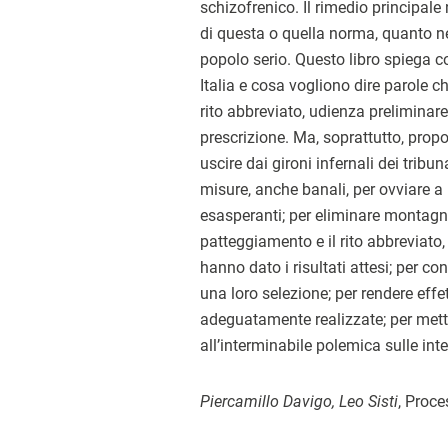
schizofrenico. Il rimedio principale
di questa o quella norma, quanto ne
popolo serio. Questo libro spiega c
Italia e cosa vogliono dire parole
rito abbreviato, udienza preliminar
prescrizione. Ma, soprattutto, prop
uscire dai gironi infernali dei tribu
misure, anche banali, per ovviare a 
esasperanti; per eliminare montagne 
patteggiamento e il rito abbreviato, 
hanno dato i risultati attesi; per co
una loro selezione; per rendere effe
adeguatamente realizzate; per mette
all’interminabile polemica sulle inte
Piercamillo Davigo, Leo Sisti
, Proce