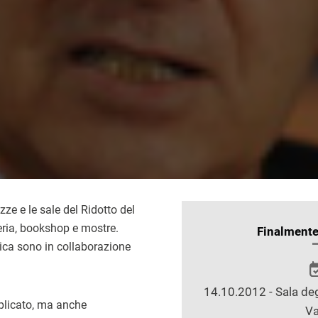
zze e le sale del Ridotto del
eria, bookshop e mostre.
INFORMAZIONI
Finalment
ica sono in collaborazione
SULLO
SPETTACOLO
14.10.2012 - Sala deg
mplicato, ma anche
Va