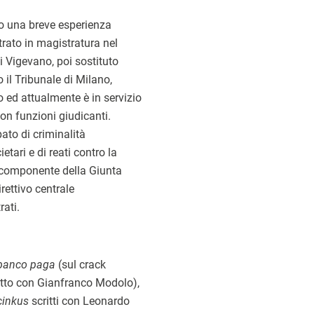
o una breve esperienza
ntrato in magistratura nel
i Vigevano, poi sostituto
 il Tribunale di Milano,
o ed attualmente è in servizio
on funzioni giudicanti.
ato di criminalità
ietari e di reati contro la
 componente della Giunta
rettivo centrale
ati.
 banco paga
(sul crack
ritto con Gianfranco Modolo),
cinkus
scritti con Leonardo