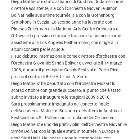
Diego Matheuz è stato al fianco di Gustavo Dudamel come
direttore assistente, sia con l’Orchestra Giovanile Simón
Bolívar nelle sue ultime tournée, sia con la Gothenburg
Symphony in Svezia. Lo scorso anno ha lavorato con
Pinchas Zukerman alla National Arts Centre Orchestra a
Ottawa e la prossima stagione trascorrerà un mese come
assistente alla Los Angeles Philharmonic, che dirigerà in
alcuni concerti per le scuole.
Il suo debutto internazionale come direttore d’orchestra con
l’Orchestra Giovanile Simón Bolívar è avvenuto il 14 marzo
2008, durante il prestigioso Casals Festival di Porto Rico,
presso il centro di Belle Arti Luis A. Ferrè.
Diego Matheuz ha debuttato con l’Orchestra Mozart lo
scorso ottobre con grande successo, al punto che è stato
subito invitato a inaugurare le stagioni 2009 e 2010.
Sarà prossimamente impegnato nel concerto finale
dell’Accademia Mahler di Bolzano e debutterà in Austria al
Festspielhaus St. Pölten con la Tonkünstler-Orchester.
Diego Matheuz è uno dei primi violini dell’Orchestra Giovanile
Simón Bolívar, con la quale è stato in tournée in Europa e
negli Stati Uniti. Ha inoltre suonato come solista con