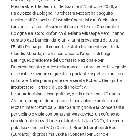
Memorabile il Te Deum di Berlioz che il 25 ottobre 2008, al
PalaDozza di Bologna, l’Orchestra Mozart ha eseguito
assieme all’Orchestra Giovanile Cherubini e all’Orchestra
Giovanile Italiana. Assieme al Coro del Teatro Comunale di
Bologna e al Coro Sinfonico di Milano Giuseppe Verdi, hanno
cantato 623 bambini dai 6 ai 14 anni provenienti da tutta
l’Emilia Romagna. Il concerto è stato fortemente voluto da
Claudio Abbado, che ha così accolto l’appello di Luigi
Berlinguer, presidente del Comitato Nazionale per
l’apprendimento pratico della musica, a dare un forte segnale
di sensibilizzazione su questo importante aspetto di politica
culturale. Nella prima parte della serata Roberto Benigni ha
interpretato Pierino e il lupo di Prokof’ev.
Le prime incisioni discografiche, per la direzione di Claudio
Abbado, comprendono i concerti per violino e orchestra di
Mozart interpretati da Giuliano Carmignola e la Concertante
per Violino e Viola con Danusha Waskiewicz; un cofanetto
con sinfonie mozartiane registrate dal vivo (DGG); di recente
pubblicazione (in DVD) i Concerti Brandeburghesi di Bach
(Euroarts); di prossima uscita i Concerti per Corno e