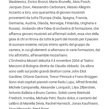
Waskiewicz, Enrico Bronzi, Mario Brunello, Alois Posch,
Jacques Zoon, Alessandro Carbonare, Alessio Allegrini.
Accanto a loro, una quarantina di giovani musicisti
provenienti da tutta l’Europa (Italia, Spagna, Francia,
Germania, Austria, Olanda, Norvegia, Finlandia, Ungheria e
Russia). Andando oltre l’idea di orchestra di formazione, che
affianca giovani musicisti ad affermati solisti, essa vive della
gioia di chi si ritrova da tutte le parti del mondo per il piacere
di suonare insieme, nel più intimo spirito del gruppo da
camera, in cui gli elementi si alternano in varie formazioni, dal
trio all’ottetto, all’ensemble mozartiano.
L’Orchestra Mozart debutta il 4 novembre 2004 al Teatro
Manzoni di Bologna diretta da Claudio Abbado. Da allora
sono saliti sul podio grandi direttori come John Eliot
Gardiner, Ottavio Dantone, Trevor Pinnock e Frans Brüggen.
Sono stati ospitati pianisti come Radu Lupu, Alfred Brendel,
Michele Campanella, Alexander Lonquich, Lilya Zilberstein,
Antonio Ballista e Bruno Canino. Solisti come Reinhold
Friedrich, tromba, Michala Petri, flauto dolce, e cantanti del
calibro di Mariella Devia, Rachel Harnisch, Jonas Kaufmann,
Sara Mingardo, René Pape.