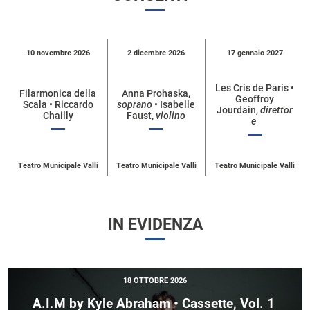
Calendario
10 novembre 2026
2 dicembre 2026
17 gennaio 2027
eventi
per
Les Cris de Paris •
Filarmonica della
Anna Prohaska,
Geoffroy
categoria
Scala • Riccardo
soprano
• Isabelle
Jourdain,
direttor
Chailly
Faust,
violino
e
Teatro Municipale Valli
Teatro Municipale Valli
Teatro Municipale Valli
IN EVIDENZA
18 OTTOBRE 2026
A.I.M by Kyle Abraham • Cassette, Vol. 1