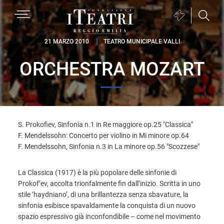
Passa
Passa
Passa
MENU
Biglietteria
alla
al
al
(si
navigazione
contenuto
piè
Fondazione
apre
21 MARZO 2010
TEATRO MUNICIPALE VALLI
primaria
principale
di
I
in
pagina
ORCHESTRA MOZART
Teatri
una
Reggio
nuova
Emilia
finestra)
S. Prokofiev, Sinfonia n.1 in Re maggiore op.25 "Classica"
F. Mendelssohn: Concerto per violino in Mi minore op.64
F. Mendelssohn, Sinfonia n.3 in La minore op.56 "Scozzese"
La Classica (1917) è la più popolare delle sinfonie di
Prokof’ev, accolta trionfalmente fin dall’inizio. Scritta in uno
stile ‘haydniano’, di una brillantezza senza sbavature, la
sinfonia esibisce spavaldamente la conquista di un nuovo
spazio espressivo già inconfondibile – come nel movimento