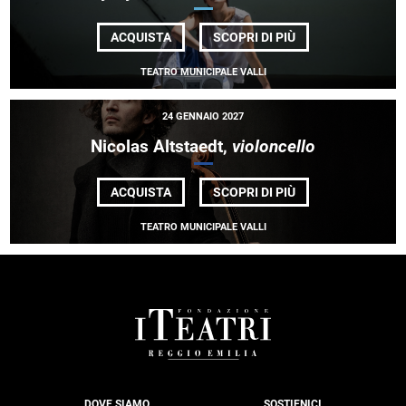
DI
ACQUISTA
SCOPRI DI PIÙ
A.I.M
BY
TEATRO MUNICIPALE VALLI
KYLE
ABRAHAM
•
CASSETTE, VOL.
24 GENNAIO 2027
1
Nicolas Altstaedt,
violoncello
DI
ACQUISTA
SCOPRI DI PIÙ
NICOLAS
ALTSTAEDT,
TEATRO MUNICIPALE VALLI
<EM>
VIOLONCELLO
</EM>
FOOTER
DOVE SIAMO
SOSTIENICI