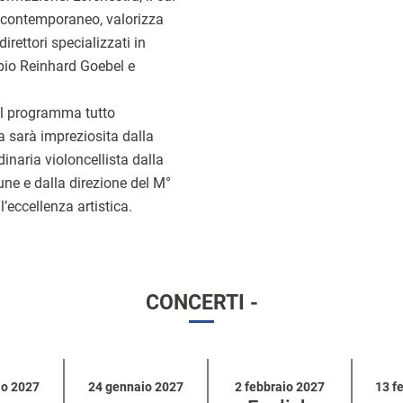
l contemporaneo, valorizza
rettori specializzati in
mpio Reinhard Goebel e
al programma tutto
ra sarà impreziosita dalla
inaria violoncellista dalla
une e dalla direzione del M°
’eccellenza artistica.
CONCERTI -
io 2027
24 gennaio 2027
2 febbraio 2027
13 f