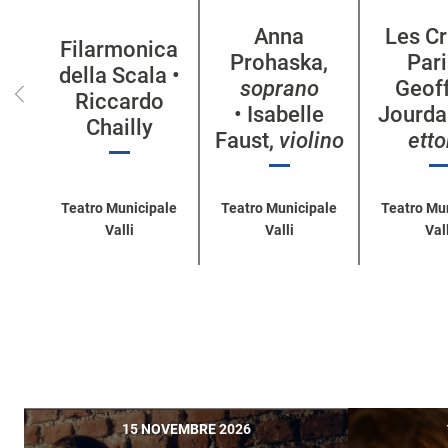
per
Anna
Les Cr
categoria
Filarmonica
Prohaska,
Pari
della Scala •
soprano
Geof
Riccardo
• Isabelle
Jourda
Chailly
Faust,
violino
ett
Teatro Municipale
Teatro Municipale
Teatro Mu
Valli
Valli
Vall
15 NOVEMBRE 2026