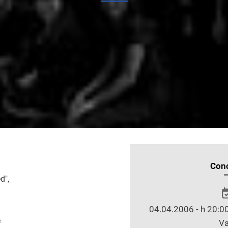
INFORMAZIONI
Conc
SULLO
d",
SPETTACOLO
04.04.2006 - h 20:00
e
Va