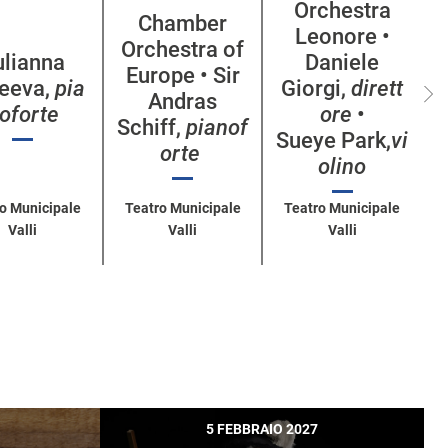
Orchestra
Chamber
Leonore •
Orchestra of
ulianna
Daniele
Europe • Sir
eeva,
pia
Giorgi,
dirett
Andras
oforte
ore
•
Schiff,
pianof
Sueye Park,
vi
orte
olino
o Municipale
Teatro Municipale
Teatro Municipale
Valli
Valli
Valli
5 FEBBRAIO 2027