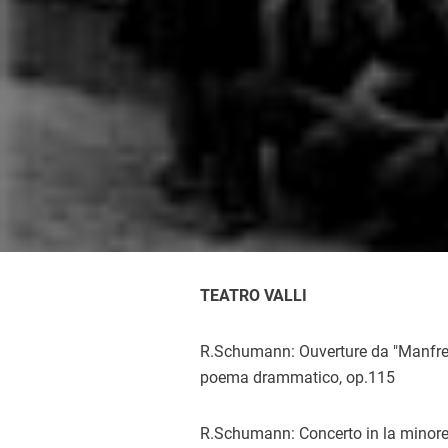
TEATRO VALLI
R.Schumann: Ouverture da "Manfre
poema drammatico, op.115
R.Schumann: Concerto in la minor