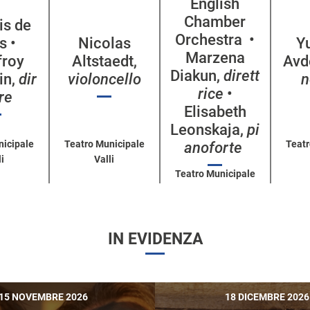
English
Chamber
is de
Orchestra •
s •
Nicolas
Y
Marzena
froy
Altstaedt,
Avd
Diakun,
dirett
in,
dir
violoncello
n
rice
•
ore
Elisabeth
Leonskaja,
pi
nicipale
Teatro Municipale
Teatr
anoforte
i
Valli
Teatro Municipale
Valli
IN EVIDENZA
15 NOVEMBRE 2026
18 DICEMBRE 2026