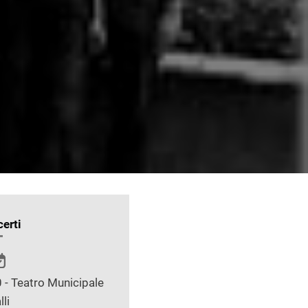
erti
 - Teatro Municipale
lli