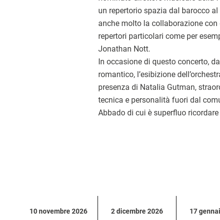
un repertorio spazia dal barocco a
anche molto la collaborazione con di
repertori particolari come per ese
Jonathan Nott.
In occasione di questo concerto, d
romantico, l’esibizione dell’orchest
presenza di Natalia Gutman, straord
tecnica e personalità fuori dal com
Abbado di cui è superfluo ricordare l
Calendario
10 novembre 2026
2 dicembre 2026
17 genna
eventi