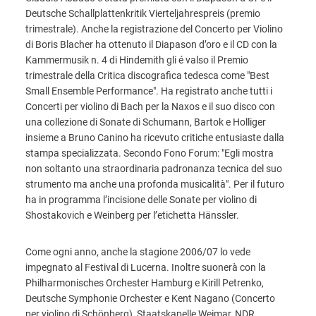
Deutsche Schallplattenkritik Vierteljahrespreis (premio
trimestrale). Anche la registrazione del Concerto per Violino
di Boris Blacher ha ottenuto il Diapason d’oro e il CD con la
Kammermusik n. 4 di Hindemith gli é valso il Premio
trimestrale della Critica discografica tedesca come "Best
Small Ensemble Performance". Ha registrato anche tutti i
Concerti per violino di Bach per la Naxos e il suo disco con
una collezione di Sonate di Schumann, Bartok e Holliger
insieme a Bruno Canino ha ricevuto critiche entusiaste dalla
stampa specializzata. Secondo Fono Forum: "Egli mostra
non soltanto una straordinaria padronanza tecnica del suo
strumento ma anche una profonda musicalità". Per il futuro
ha in programma l’incisione delle Sonate per violino di
Shostakovich e Weinberg per l’etichetta Hänssler.
Come ogni anno, anche la stagione 2006/07 lo vede
impegnato al Festival di Lucerna. Inoltre suonerà con la
Philharmonisches Orchester Hamburg e Kirill Petrenko,
Deutsche Symphonie Orchester e Kent Nagano (Concerto
per violino di Schönberg), Staatskapelle Weimar, NDR