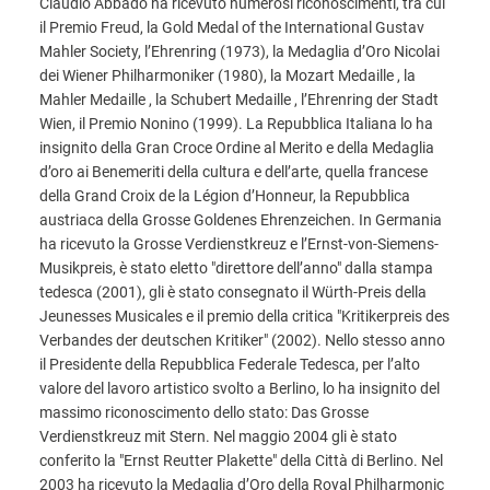
Claudio Abbado ha ricevuto numerosi riconoscimenti, tra cui
il Premio Freud, la Gold Medal of the International Gustav
Mahler Society, l’Ehrenring (1973), la Medaglia d’Oro Nicolai
dei Wiener Philharmoniker (1980), la Mozart Medaille , la
Mahler Medaille , la Schubert Medaille , l’Ehrenring der Stadt
Wien, il Premio Nonino (1999). La Repubblica Italiana lo ha
insignito della Gran Croce Ordine al Merito e della Medaglia
d’oro ai Benemeriti della cultura e dell’arte, quella francese
della Grand Croix de la Légion d’Honneur, la Repubblica
austriaca della Grosse Goldenes Ehrenzeichen. In Germania
ha ricevuto la Grosse Verdienstkreuz e l’Ernst-von-Siemens-
Musikpreis, è stato eletto "direttore dell’anno" dalla stampa
tedesca (2001), gli è stato consegnato il Würth-Preis della
Jeunesses Musicales e il premio della critica "Kritikerpreis des
Verbandes der deutschen Kritiker" (2002). Nello stesso anno
il Presidente della Repubblica Federale Tedesca, per l’alto
valore del lavoro artistico svolto a Berlino, lo ha insignito del
massimo riconoscimento dello stato: Das Grosse
Verdienstkreuz mit Stern. Nel maggio 2004 gli è stato
conferito la "Ernst Reutter Plakette" della Città di Berlino. Nel
2003 ha ricevuto la Medaglia d’Oro della Royal Philharmonic