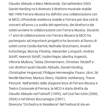
Claudio Abbado e Marc Minkowski. Dal settembre 2003
Daniel Harding ne è divenuto il direttore musicale stabile.
Nel 1998 Ferrara Musica ha definito una collaborazione con
la MCO, offrendole residenza stabile a Ferrara per due cicli di
concerti all’anno.La scelta del repertorio, dei direttori e dei
solisti avviene in collaborazione con Ferrara Musica. Durante
i 7 anni di collaborazione con Ferrara Musica la MCO ha
partecipato ad importanti progetti e ha lavorato al fianco di
solisti come Cecilia Bartoli, Nathalie Stutzmann, Anatoli
Kotscherga, Murray Perahia, Alexander Lonquich, András
Schiff, Heinrich Schiff, Vadim Repin, Martha Argerich,
Viktoria Mullova, Tabea Zimmermann, Christian Tetzlaff e
con direttori quali Claudio Abbado, Daniel Harding,
Christopher Hogwood, Philippe Herreweghe, Paavo Järvi, Sir
Neville Marriner, Markus Stenz, Vladimir Ashkenazy, Trevor
Pinnock. Nell’ambito della stagione lirica di Ferrara Musica e
Teatro Comunale di Ferrara, la MCO è stata diretta da
Claudio Abbado nel Falstaff (1999), nel Così fan tutte (2000,
2004) e nel Simon Boccanegra (2001).
Divenuta "Orchestra in Residence" del Festival di Aix-en-