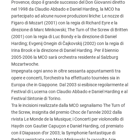
Provence, dopo il grande successo del Don Giovanni diretto
nel 1998 da Claudio Abbado e Daniel Harding, la MCO ha
partecipato ad alcune nuove produzioni liriche: Le nozze di
Figaro di Mozart (2001) con la regia di Richard Eyre e la
direzione di Marc Minkowski; The Turn of the Screw di Britten
(2001) con la regia di Luc Bondy e la direzione di Daniel
Harding; Evgenij Onegin di Čajkovskij (2002) con la regia di
Irina Brook e la direzione di Daniel Harding. Per il biennio
2005-2006 la MCO sarà orchestra residente al Salzburg
Mozartwoche.
Impegnata ogni anno in oltre sessanta appuntamenti tra
opere e concerti, l’orchestra ha effettuato tournées sia in
Europa che in Giappone. Dal 2003 si esibisce regolarmente al
Festival di Lucerna con Claudio Abbado e Daniel Harding e al
Festival Sintonie di Torino.
Tra le incisioni realizzate dalla MCO segnaliamo The Turn of
the Screw, insignita del premio Choc de l’année 2002 dalla
rivista Le Monde de la Musique; i Concerti per violoncello di
Haydn con Gautier Capuçon e Daniel Harding, cd premiato
con il Diapason d’or 2003; la Symphonie fantastique di
Berlioz registrata con Marc Minkowski; la raccolta Arie