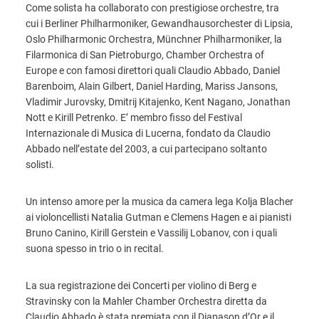
Come solista ha collaborato con prestigiose orchestre, tra
cui i Berliner Philharmoniker, Gewandhausorchester di Lipsia,
Oslo Philharmonic Orchestra, Münchner Philharmoniker, la
Filarmonica di San Pietroburgo, Chamber Orchestra of
Europe e con famosi direttori quali Claudio Abbado, Daniel
Barenboim, Alain Gilbert, Daniel Harding, Mariss Jansons,
Vladimir Jurovsky, Dmitrij Kitajenko, Kent Nagano, Jonathan
Nott e Kirill Petrenko. E’ membro fisso del Festival
Internazionale di Musica di Lucerna, fondato da Claudio
Abbado nell’estate del 2003, a cui partecipano soltanto
solisti.
Un intenso amore per la musica da camera lega Kolja Blacher
ai violoncellisti Natalia Gutman e Clemens Hagen e ai pianisti
Bruno Canino, Kirill Gerstein e Vassilij Lobanov, con i quali
suona spesso in trio o in recital.
La sua registrazione dei Concerti per violino di Berg e
Stravinsky con la Mahler Chamber Orchestra diretta da
Claudio Abbado è stata premiata con il Diapason d’Or e il