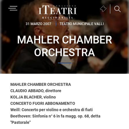
Passa
Passa
Passa
MENU
Biglietteria
alla
al
al
(si
navigazione
contenuto
piè
Fondazione
apre
31 MARZO 2007
TEATRO MUNICIPALE VALLI
primaria
principale
di
I
in
pagina
MAHLER CHAMBER
Teatri
una
Reggio
nuova
ORCHESTRA
Emilia
finestra)
MAHLER CHAMBER ORCHESTRA
CLAUDIO ABBADO, direttore
KOLJA BLACHER, violino
CONCERTO FUORI ABBONAMENTO
Weill: Concerto per violino e orchestra di fiati
Beethoven: Sinfonia n° 6 in fa magg. op. 68, detta
"Pastorale"