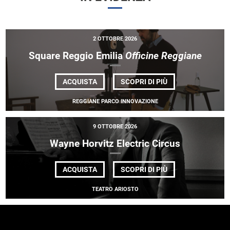
2 OTTOBRE 2026
Square Reggio Emilia
Officine Reggiane
DI
ACQUISTA
SCOPRI DI PIÙ
SQUARE
REGGIO
REGGIANE PARCO INNOVAZIONE
EMILIA
<EM>OFFICINE
REGGIANE</EM>
9 OTTOBRE 2026
Wayne Horvitz Electric Circus
DI
ACQUISTA
SCOPRI DI PIÙ
WAYNE
HORVITZ
TEATRO ARIOSTO
ELECTRIC
CIRCUS