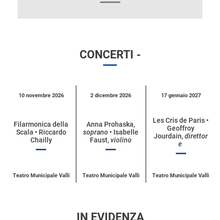
CONCERTI -
Calendario
10 novembre 2026
2 dicembre 2026
17 gennaio 2027
eventi
per
Les Cris de Paris •
Filarmonica della
Anna Prohaska,
Geoffroy
categoria
Scala • Riccardo
soprano
• Isabelle
Jourdain,
direttor
Chailly
Faust,
violino
e
Teatro Municipale Valli
Teatro Municipale Valli
Teatro Municipale Valli
IN EVIDENZA