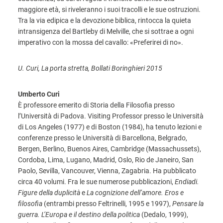
maggiore età, si riveleranno i suoi tracolli e le sue ostruzioni.
Tra la via edipica e la devozione biblica, rintocca la quieta
intransigenza del Bartleby di Melville, che si sottrae a ogni
imperativo con la mossa del cavallo: «Preferirei di no».
U. Curi, La porta stretta, Bollati Boringhieri 2015
Umberto Curi
È professore emerito di Storia della Filosofia presso
l’Università di Padova. Visiting Professor presso le Università
di Los Angeles (1977) e di Boston (1984), ha tenuto lezioni e
conferenze presso le Università di Barcellona, Belgrado,
Bergen, Berlino, Buenos Aires, Cambridge (Massachussets),
Cordoba, Lima, Lugano, Madrid, Oslo, Rio de Janeiro, San
Paolo, Sevilla, Vancouver, Vienna, Zagabria. Ha pubblicato
circa 40 volumi. Fra le sue numerose pubblicazioni,
Endiadi.
Figure della duplicità
e
La cognizione dell’amore. Eros e
filosofia
(entrambi presso Feltrinelli, 1995 e 1997),
Pensare la
guerra. L’Europa e il destino della politica
(Dedalo, 1999),