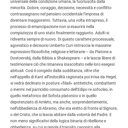
universale della condizione umana, la fuoriuscita dalla
minorità. Dolore, coraggio, decisione, necessità e conflitto
contrassegnano nel pensiero occidentale l’impresa di
diventare maggiorenni. Tuttavia, una volta intrapreso, il
processo di emancipazione non si esaurirà nella
compiutezza di uno stato finalmente raggiunto. Adulti si
ridiventa sempre di nuovo. Di questo carattere processuale,
agonistico e decisorio Umberto Curi rintraccia le massime
espressioni filosofiche, religiose e letterarie – da Platone a
Dostoevskij, dalla Bibbia a Shakespeare – e le lascia libere di
testimoniare ciò che rimaneva inascoltato nelle loro esegesi
abituali. Così il congedo dalla sudditanza, oltre che
nell’appello di Kant all’indocilità ragionata poi irrisa da Hegel,
si vedrà declinato in posture «filiali» antitetiche, combattenti
o inermi: nel parricidio consumato dell’Edipo re sofocleo, in
quello metaforico del Sofista platonico o in quello
depotenziato di Amleto, ma anche, sorprendentemente,
nell’obbedienza di Abramo, che sta eretto di fronte al Signore,
o del Cristo, che si lascia abitare dalla volontà del Padre. E
non meno significativi della logica binaria di ribellione e
obbedienza, su cui si regola il transito canonico alla