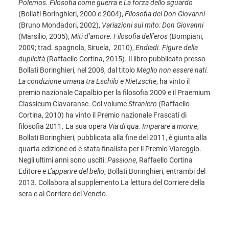
Polemos. Filosofia come guerra
e
La forza dello sguardo
(Bollati Boringhieri, 2000 e 2004),
Filosofia del Don Giovanni
(Bruno Mondadori, 2002),
Variazioni sul mito: Don Giovanni
(Marsilio, 2005),
Miti d’amore. Filosofia dell’eros
(Bompiani,
2009; trad. spagnola, Siruela, 2010),
Endiadi. Figure della
duplicità
(Raffaello Cortina, 2015). Il libro pubblicato presso
Bollati Boringhieri, nel 2008, dal titolo
Meglio non essere nati.
La condizione umana tra Eschilo e Nietzsche
, ha vinto il
premio nazionale Capalbio per la filosofia 2009 e il Praemium
Classicum Clavaranse. Col volume
Straniero
(Raffaello
Cortina, 2010) ha vinto il Premio nazionale Frascati di
filosofia 2011. La sua opera
Via di qua. Imparare a morire
,
Bollati Boringhieri, pubblicata alla fine del 2011, è giunta alla
quarta edizione ed è stata finalista per il Premio Viareggio.
Negli ultimi anni sono usciti:
Passione
, Raffaello Cortina
Editore e
L’apparire del bello
, Bollati Boringhieri, entrambi del
2013. Collabora al supplemento La lettura del Corriere della
sera e al Corriere del Veneto.