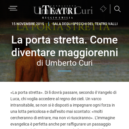
Passa
Passa
Passa
MENU
Biglietteria
alla
al
al
(si
navigazione
contenuto
piè
Fondazione
apre
15 NOVEMBRE 2015
SALA DEGLI SPECCHI DEL TEATRO VALLI
primaria
principale
di
I
in
pagina
La porta stretta. Come
Teatri
una
Reggio
nuova
diventare maggiorenni
Emilia
finestra)
di Umberto Curi
«La porta stretta». Di lì dovrà passare, secondo il Vangelo di
Luca, chi voglia accedere al regno dei cieli. Un varco
intransitabile, se non si è disposti a impegnare ogni forza in
una lotta pericolosa e dall’esito mai scontato: «molti
cercheranno di entrare, ma non vi riusciranno». L’immagine
evangelica è perfetta anche per raffigurare un passaggio