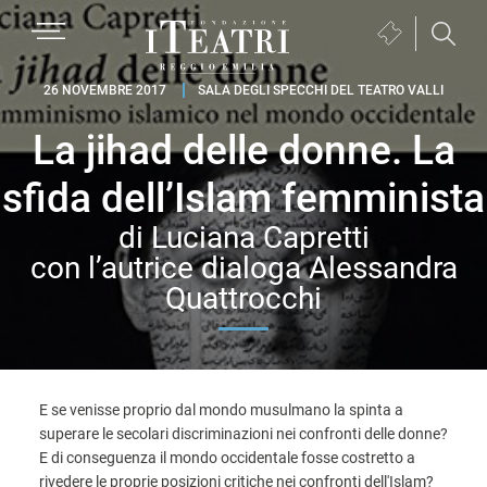
Passa
Passa
Passa
MENU
Biglietteria
alla
al
al
(si
navigazione
contenuto
piè
Fondazione
apre
26 NOVEMBRE 2017
SALA DEGLI SPECCHI DEL TEATRO VALLI
primaria
principale
di
I
in
pagina
La jihad delle donne. La
Teatri
una
Reggio
nuova
sfida dell’Islam femminista
Emilia
finestra)
di Luciana Capretti
con l’autrice dialoga Alessandra
Quattrocchi
E se venisse proprio dal mondo musulmano la spinta a
superare le secolari discriminazioni nei confronti delle donne?
E di conseguenza il mondo occidentale fosse costretto a
rivedere le proprie posizioni critiche nei confronti dell'Islam?