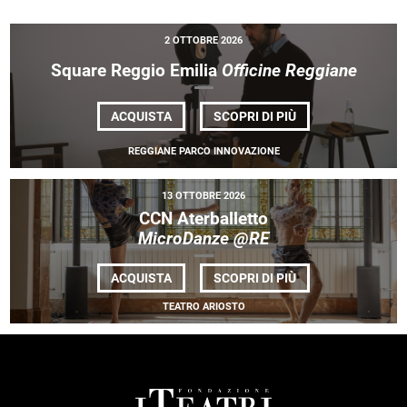
2 OTTOBRE 2026
Square Reggio Emilia
Officine Reggiane
DI
ACQUISTA
SCOPRI DI PIÙ
SQUARE
REGGIO
REGGIANE PARCO INNOVAZIONE
EMILIA
<EM>OFFICINE
REGGIANE</EM>
13 OTTOBRE 2026
CCN Aterballetto
MicroDanze @RE
DI
ACQUISTA
SCOPRI DI PIÙ
CCN ATERBALLET
<EM>MICRODANZE
TEATRO ARIOSTO
@RE</EM>
FOOTER