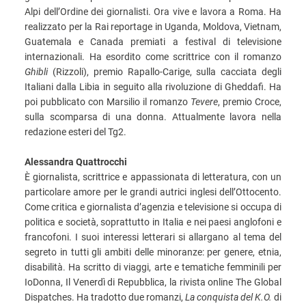
Alpi dell’Ordine dei giornalisti. Ora vive e lavora a Roma. Ha
realizzato per la Rai reportage in Uganda, Moldova, Vietnam,
Guatemala e Canada premiati a festival di televisione
internazionali. Ha esordito come scrittrice con il romanzo
Ghibli
(Rizzoli), premio Rapallo-Carige, sulla cacciata degli
Italiani dalla Libia in seguito alla rivoluzione di Gheddafi. Ha
poi pubblicato con Marsilio il romanzo
Tevere
, premio Croce,
sulla scomparsa di una donna. Attualmente lavora nella
redazione esteri del Tg2.
Alessandra Quattrocchi
È giornalista, scrittrice e appassionata di letteratura, con un
particolare amore per le grandi autrici inglesi dell’Ottocento.
Come critica e giornalista d’agenzia e televisione si occupa di
politica e società, soprattutto in Italia e nei paesi anglofoni e
francofoni. I suoi interessi letterari si allargano al tema del
segreto in tutti gli ambiti delle minoranze: per genere, etnia,
disabilità. Ha scritto di viaggi, arte e tematiche femminili per
IoDonna, Il Venerdì di Repubblica, la rivista online The Global
Dispatches. Ha tradotto due romanzi,
La conquista del K.O.
di