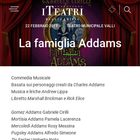
Passa
Passa
Passa
MENU
Biglietteria
alla
al
al
(si
navigazione
contenuto
piè
Fondazione
apre
22 FEBBRAIO 2019
TEATRO MUNICIPALE VALLI
primaria
principale
di
I
in
pagina
La famiglia Addams
Teatri
una
Reggio
nuova
Emilia
finestra)
Commedia Musicale
Basata sui personaggi creati da
Charles Addams
Musica e liriche
Andrew Lippa
Libretto
Marshall Brickman e Rick Elice
Gomez Addams
Gabriele Cirilli
Mortisia Addams
Pamela Lacerenza
Mercoledì Addams
Rosy Messina
Pugsley Addams
Alfredo Simeone
Zio Fester
Umberto Noto