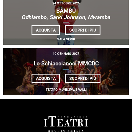
24 OTTOBRE 2026
BAMBU
Odhiambo, Sarki Johnson, Mwamba
DI
ACQUISTA
SCOPRI DI PIÙ
BAMBU
<BR>
SALA VERDI
<EM>ODHIAMBO,
SARKI
JOHNSON,
10 GENNAIO 2027
MWAMBA</EM>
Lo Schiaccianoci
MMCDC
DI
ACQUISTA
SCOPRI DI PIÙ
LO
SCHIACCIANOCI
TEATRO MUNICIPALE VALLI
<BE>MMCDC
FOOTER