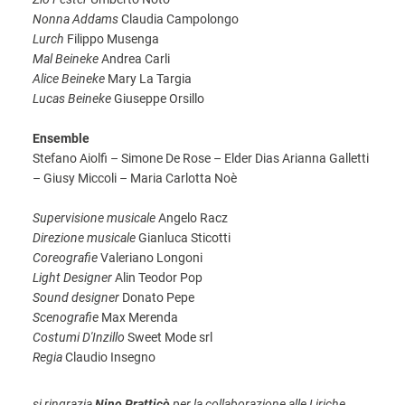
Nonna Addams
Claudia Campolongo
Lurch
Filippo Musenga
Mal Beineke
Andrea Carli
Alice Beineke
Mary La Targia
Lucas Beineke
Giuseppe Orsillo
Ensemble
Stefano Aiolfi – Simone De Rose – Elder Dias Arianna Galletti
– Giusy Miccoli – Maria Carlotta Noè
Supervisione musicale
Angelo Racz
Direzione musicale
Gianluca Sticotti
Coreografie
Valeriano Longoni
Light Designer
Alin Teodor Pop
Sound designer
Donato Pepe
Scenografie
Max Merenda
Costumi D'Inzillo
Sweet Mode srl
Regia
Claudio Insegno
si ringrazia
Nino Pratticò
per la collaborazione alle Liriche