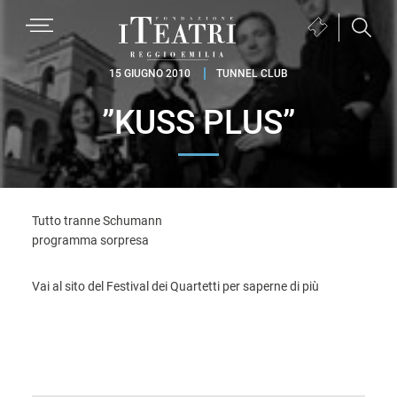
Passa
Passa
Passa
MENU
Biglietteria
alla
al
al
(si
navigazione
contenuto
piè
Fondazione
apre
15 GIUGNO 2010
TUNNEL CLUB
primaria
principale
di
I
in
pagina
”KUSS PLUS”
Teatri
una
Reggio
nuova
Emilia
finestra)
Tutto tranne Schumann
programma sorpresa
Vai al sito del Festival dei Quartetti per saperne di più