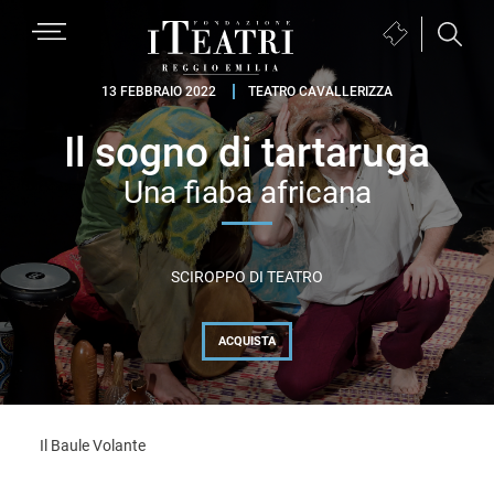
Passa
Passa
Passa
MENU
Biglietteria
alla
al
al
(si
navigazione
contenuto
piè
Fondazione
apre
13 FEBBRAIO 2022
TEATRO CAVALLERIZZA
primaria
principale
di
I
in
pagina
Il sogno di tartaruga
Teatri
una
Reggio
nuova
Una fiaba africana
Emilia
finestra)
SCIROPPO DI TEATRO
ACQUISTA
Il Baule Volante