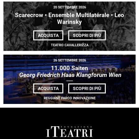
20 SETTEMBRE 2026
Scarecrow • Ensemble Multilatérale • Leo
Warinsky
DI
ACQUISTA
SCOPRI DI PIÙ
SCARECROW
•
TEATRO CAVALLERIZZA
ENSEMBLE
MULTILATÉRALE
•
26 SETTEMBRE 2026
LEO
WARINSKY
11.000 Saiten
Georg Friedrich Haas Klangforum Wien
DI
ACQUISTA
SCOPRI DI PIÙ
11.000
SAITEN<BR> <EM
REGGIANE PARCO INNOVAZIONE
FRIEDRICH
HAAS
KLANGFORUM
WIEN</EM>
FOOTER