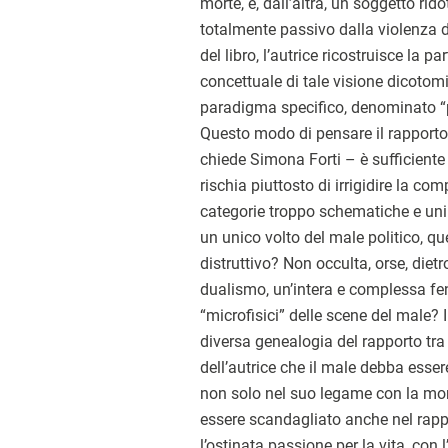
morte, e, dall’altra, un soggetto rid
totalmente passivo dalla violenza de
del libro, l’autrice ricostruisce la p
concettuale di tale visione dicoto
paradigma specifico, denominato “
Questo modo di pensare il rapporto 
chiede Simona Forti – è sufficiente
rischia piuttosto di irrigidire la co
categorie troppo schematiche e unil
un unico volto del male politico, qu
distruttivo? Non occulta, orse, dietr
dualismo, un’intera e complessa fe
“microfisici” delle scene del male
diversa genealogia del rapporto tra
dell’autrice che il male debba esser
non solo nel suo legame con la mor
essere scandagliato anche nel rapp
l’ostinata passione per la vita, con 