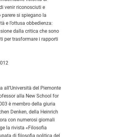
di venir riconosciuti e
 parere si spiegano la
ità e l’ottusa obbedienza:
nsione dalla critica che sono
ti per trasformare i rapporti
 2012
ca all’Università del Piemonte
rofessor alla New School for
003 è membro della giuria
chen Denken, della Heinrich
bora con numerosi giornali
ige la rivista «Filosofia
upata di filosofia politica del