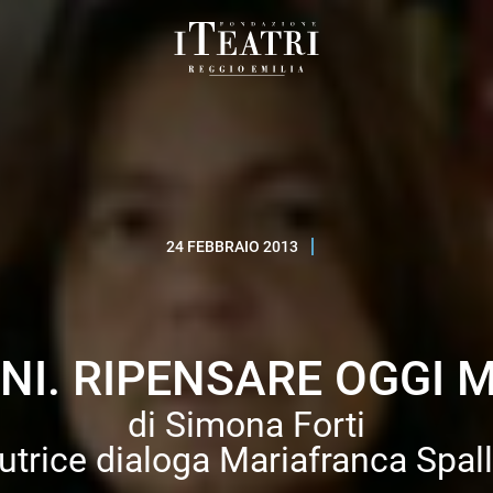
Fondazione
I
Teatri
Reggio
Emilia
24 FEBBRAIO 2013
NI. RIPENSARE OGGI 
di Simona Forti
autrice dialoga Mariafranca Spal