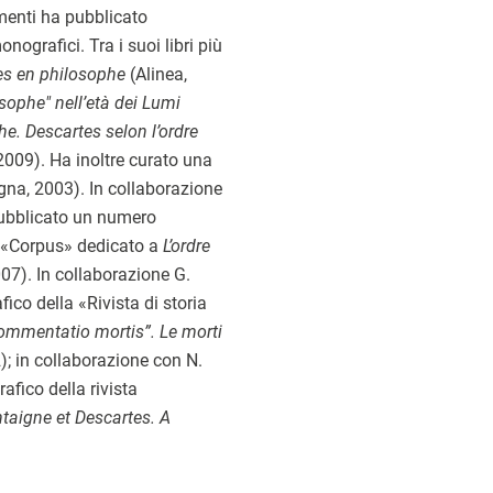
omenti ha pubblicato
nografici. Tra i suoi libri più
es en philosophe
(Alinea,
sophe" nell’età dei Lumi
the. Descartes selon l’ordre
009). Ha inoltre curato una
ogna, 2003). In collaborazione
pubblicato un numero
a «Corpus» dedicato a
L’ordre
07). In collaborazione G.
co della «Rivista di storia
ommentatio mortis”. Le morti
; in collaborazione con N.
fico della rivista
taigne et Descartes. A