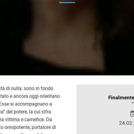
tà di nulla: sono in fondo
ntato e ancora oggi orientano
INFORMAZIONI
Finalment
. Esse si accompagnano a
SULLO
 del potere, la cui cifra
SPETTACOLO
ra vittima e carnefice. Da
24.02.
to onnipotente, portatore di