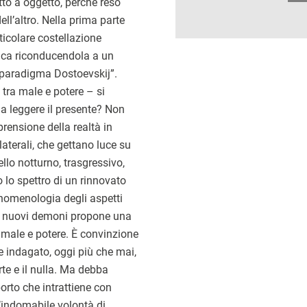
otto a oggetto, perché reso
ll’altro. Nella prima parte
articolare costellazione
mica riconducendola a un
paradigma Dostoevskij”.
tra male e potere – si
 a leggere il presente? Non
mprensione della realtà in
aterali, che gettano luce su
ello notturno, trasgressivo,
o lo spettro di un rinnovato
nomenologia degli aspetti
? I nuovi demoni propone una
 male e potere. È convinzione
e indagato, oggi più che mai,
te e il nulla. Ma debba
orto che intrattiene con
l’indomabile volontà di