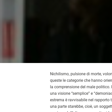
Nichilismo, pulsione di morte, volon
queste le categorie che hanno orie
la comprensione del male politico
una visione “semplice” e “demoniaca”
estrema è ravvisabile nel rapporto t
una parte starebbe, cioè, un sogget