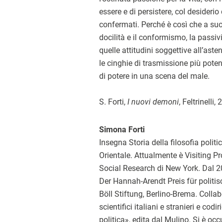
essere e di persistere, col desiderio 
confermati. Perché è così che a suo
docilità e il conformismo, la passiv
quelle attitudini soggettive all’aste
le cinghie di trasmissione più poten
di potere in una scena del male.
S. Forti,
I nuovi demoni
, Feltrinelli,
Simona Forti
Insegna Storia della filosofia politi
Orientale. Attualmente è Visiting P
Social Research di New York. Dal 2
Der Hannah-Arendt Preis für politis
Böll Stiftung, Berlino-Brema. Colla
scientifici italiani e stranieri e codir
politica», edita dal Mulino. Si è occ