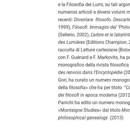
e la Filosofia dei Lumi, su tali arg
numerosi articoli e diversi volumi mo
recenti:
Diventare filosofo. Descart
1999),
Filosofi. Immagini del "Philo
(Sellerio, 2002),
L’arbre et le labyrin
des Lumières
(Editions Champion, 2
raccolta di Letture cartesiane (Bol
con F. Guénard e F. Markovits, ha 
monografico della rivista filosofic
des renvois dans l’Encyclopédie
(20
Gori, ha curato un numero monografi
della filosofia» che ha per titolo “
C
dei filosofi in epoca moderna
(2012)
Panichi ha edito un numero monogra
«Montaigne Studies» dal titolo
Mon
philosophical genealogy
(2013)