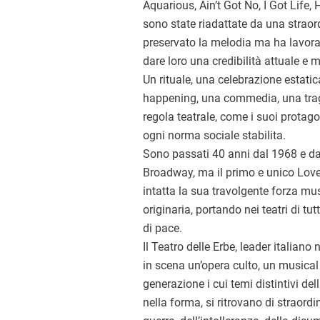
Aquarious, Ain’t Got No, I Got Life, 
sono state riadattate da una straord
preservato la melodia ma ha lavora
dare loro una credibilità attuale e 
Un rituale, una celebrazione estatic
happening, una commedia, una trag
regola teatrale, come i suoi protagon
ogni norma sociale stabilita.
Sono passati 40 anni dal 1968 e dal
Broadway, ma il primo e unico Lov
intatta la sua travolgente forza mu
originaria, portando nei teatri di t
di pace.
Il Teatro delle Erbe, leader italiano 
in scena un’opera culto, un musica
generazione i cui temi distintivi dell
nella forma, si ritrovano di straordina