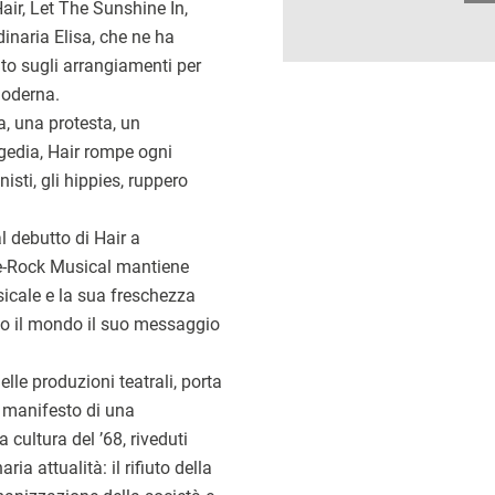
Hair, Let The Sunshine In,
inaria Elisa, che ne ha
to sugli arrangiamenti per
moderna.
a, una protesta, un
edia, Hair rompe ogni
isti, gli hippies, ruppero
 debutto di Hair a
e-Rock Musical mantiene
sicale e la sua freschezza
utto il mondo il suo messaggio
nelle produzioni teatrali, porta
l manifesto di una
a cultura del ’68, riveduti
ria attualità: il rifiuto della