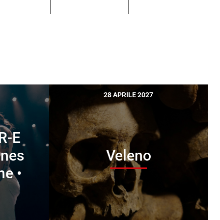
28 APRILE 2027
IR-E
nnes
Veleno
ne •