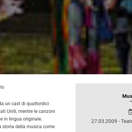
llo
INFORMAZIONI
Mus
SULLO
da un cast di quattordici
SPETTACOLO
Stati Uniti, mentre le canzoni
 in lingua originale.
27.03.2009 - Teatr
la storia della musica come