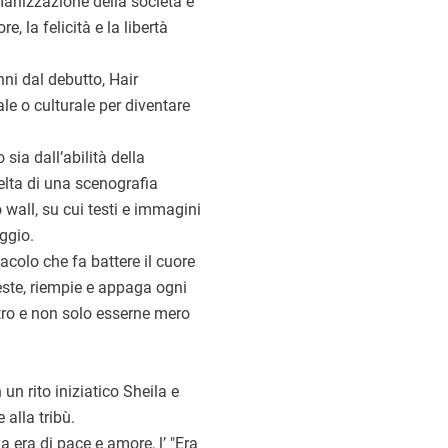
umanizzazione della società e
, la felicità e la libertà
nni dal debutto, Hair
le o culturale per diventare
ia dall’abilità della
celta di una scenografia
 wall, su cui testi e immagini
ggio.
tacolo che fa battere il cuore
este, riempie e appaga ogni
atro e non solo esserne mero
un rito iniziatico Sheila e
alla tribù.
 era di pace e amore, l’ "Era