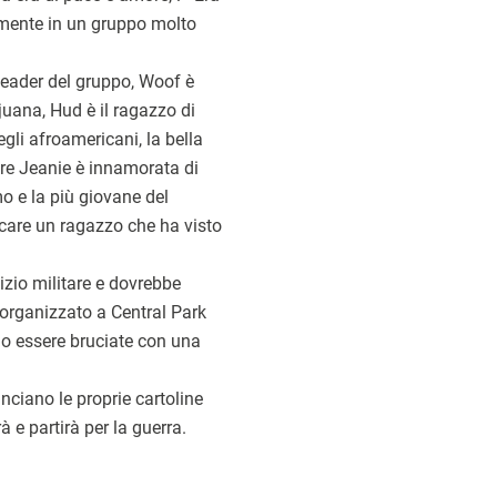
amente in un gruppo molto
 leader del gruppo, Woof è
juana, Hud è il ragazzo di
egli afroamericani, la bella
re Jeanie è innamorata di
o e la più giovane del
icare un ragazzo che ha visto
vizio militare e dovrebbe
" organizzato a Central Park
nno essere bruciate con una
lanciano le proprie cartoline
 e partirà per la guerra.