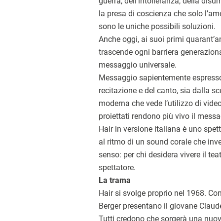
guerra, dell’intolleranza, della dis
la presa di coscienza che solo l’amore
sono le uniche possibili soluzioni.
Anche oggi, ai suoi primi quarant’a
trascende ogni barriera generaziona
messaggio universale.
Messaggio sapientemente espresso s
recitazione e del canto, sia dalla s
moderna che vede l’utilizzo di video
proiettati rendono più vivo il messa
Hair in versione italiana è uno spet
al ritmo di un sound corale che inv
senso: per chi desidera vivere il te
spettatore.
La trama
Hair si svolge proprio nel 1968. Con 
Berger presentano il giovane Claude 
Tutti credono che sorgerà una nuova