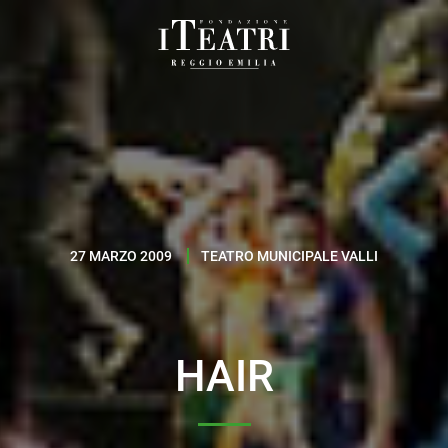
Fondazione
I
Teatri
Reggio
Emilia
27 MARZO 2009
TEATRO MUNICIPALE VALLI
HAIR