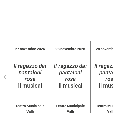
Calendario
27 novembre 2026
28 novembre 2026
28 novemb
eventi
per
categoria
Il ragazzo dai
Il ragazzo dai
Il raga
pantaloni
pantaloni
panta
rosa
rosa
ro
il musical
il musical
il mu
Teatro Municipale
Teatro Municipale
Teatro Mu
Valli
Valli
Vall