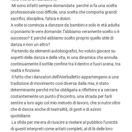
Mi sono infatti sempre domandata: perché si fa una scelta
professionale così difficile, una scelta che comporta grandi
sacrifici, disciplina, fatica e dolori.
A volte si comincia a danzare da bambini e solo in età adulta
ci poniamo le vere domande: l’abbiamo veramente scelto o è
successo? E perché abbiamo scelto proprio quello stile di
danza e non un altro?
Partendo da elementi autobiografici, ho voluto giocare su
aspetti della danza e della vita, in una dinamica che annulla
continuamente il sottile confine tra il dentro e fuori scena, tra
realtà e finzione.
Il fatto che i danzatori dell’Aterballetto appartengano a una
tradizione di movimento così diversa dalla mia, è stato
determinante perché mi ha obbligata a riflettere e a cercare
costantemente un punto d’incontro, una strada per farli
sentire a loro agio col mio metodo di lavoro, che si nutre oltre
che di danza anche di teatralità, di gesti e di azioni
quotidiane.
La sfida per me era di riuscire a rivelare al pubblico l’unicità
di questi interpreti come artisti completi, al di là delle loro