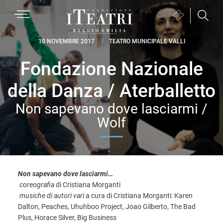
Passa
Passa
Passa
MENU
Biglietteria
alla
al
al
(si
navigazione
contenuto
piè
Fondazione
apre
10 NOVEMBRE 2017
TEATRO MUNICIPALE VALLI
primaria
principale
di
I
in
pagina
Fondazione Nazionale
Teatri
una
Reggio
nuova
della Danza / Aterballetto
Emilia
finestra)
Non sapevano dove lasciarmi /
Wolf
Non sapevano dove lasciarmi…
coreografia
di Cristiana Morganti
musiche di autori vari
a cura di Cristiana Morganti: Karen
Dalton, Peaches, Uhuhboo Project, Joao Gilberto, The Bad
Plus, Horace Silver, Big Business