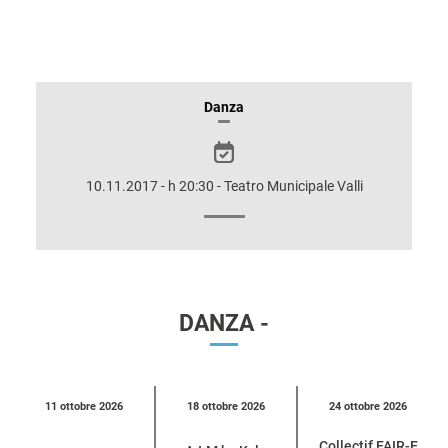
INFORMAZIONI
Danza
SULLO
SPETTACOLO
10.11.2017 - h 20:30 - Teatro Municipale Valli
DANZA -
Calendario
11 ottobre 2026
18 ottobre 2026
24 ottobre 2026
eventi
Collectif FAIR-E