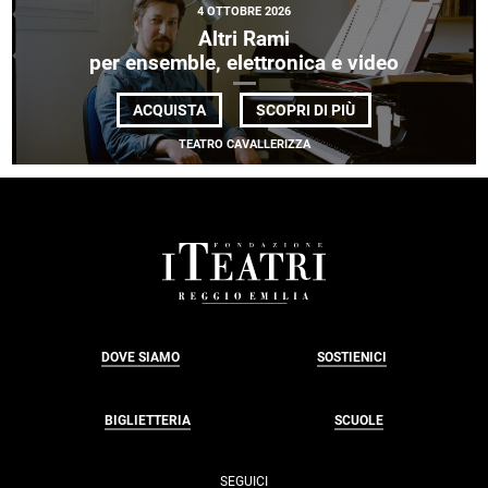
4 OTTOBRE 2026
Altri Rami
per ensemble, elettronica e video
DI
ACQUISTA
SCOPRI DI PIÙ
ALTRI
RAMI
TEATRO CAVALLERIZZA
<BR>
PER
ENSEMBLE,
ELETTRONICA
E
VIDEO
FOOTER
DOVE SIAMO
SOSTIENICI
BIGLIETTERIA
SCUOLE
SEGUICI