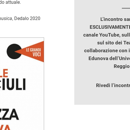
do attuale.
musica
, Dedalo 2020
L’incontro s
ESCLUSIVAMENTE 
canale YouTube, sul
sul sito dei Tea
collaborazione con i
Edunova dell’Univ
Reggio
Rivedi l’incont