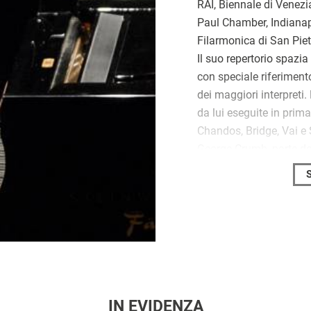
RAI, Biennale di Venezi
Paul Chamber, Indiana
Filarmonica di San Piet
Il suo repertorio spazia
con speciale riferimento
dei maggiori interpreti.
da lui eseguite in prima
Chandos, Bridge, Vai e 
George Crumb, parte de
ha ricevuto la nominat
pubblicato alcuni libri, 
negli Stati Uniti
(EDT) 
(ETS). È titolare della 
Conservatorio di Bari, 
dal 1998 è professore 
americane. Nel 2011 gli
come miglior solista.
IN EVIDENZA