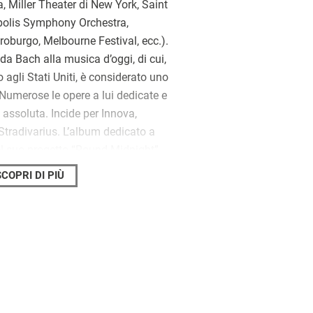
a, Miller Theater di New York, Saint
polis Symphony Orchestra,
roburgo, Melbourne Festival, ecc.).
 da Bach alla musica d’oggi, di cui,
 agli Stati Uniti, è considerato uno
 Numerose le opere a lui dedicate e
 assoluta. Incide per Innova,
Stradivarius. L’album dedicato a
l suo progetto “Round Midnight”,
ion per i Grammy Awards. Ha
SCOPRI DI PIÙ
fra i quali
Musica per pianoforte
e
Il pianoforte di Leonard Bernstein
cattedra di pianoforte principale al
insegna all’Accademia di Pinerolo e
ospite in numerose università
 è stato conferito il Premio Abbiati