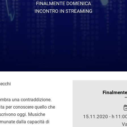
FINALMENTE DOMENICA
INCONTRO IN STREAMING
tecchi
INFORMAZIONI
Finalment
SULLO
mbra una contraddizione.
SPETTACOLO
ta per conoscere quello che
 scrivono oggi. Musiche
15.11.2020 - h 11:00
omunate dalla capacità di
Va