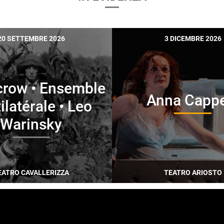
Giordano Montecchi
20 SETTEMBRE 2026
3 DICEMBRE 2026
Musicologo e critico m
sempre attenzione al ra
e contesto sociale. I su
rivolti soprattutto al v
crow • Ensemble
attraverso le sue molte
Anna Cappe
ilatérale • Leo
alla musica contempora
Warinsky
etnica. Autore di numer
storia della musica
.
Art
giorni nostri
(Rizzoli, 1
prassi compositva
(Arc
EATRO CAVALLERIZZA
TEATRO ARIOSTO
l’Unità e collabora con r
della Musica e Amadeus
musica e di Musicologi
Musica di Parma e, dal