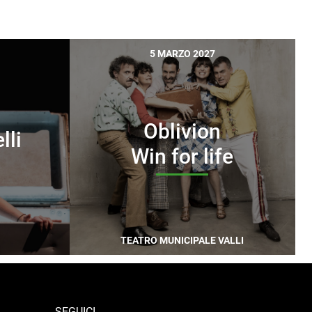
5 MARZO 2027
usicale, da sempre ha prestato
pporto fra pratica musicale, cultura
oi interessi di studioso si sono
asto orizzonte della modernità
Oblivion
plici diramazioni: dalla pop music
lli
Win for life
nea, dal jazz al rock alla musica
osi saggi e di volumi, tra cui
Una
isti e pubblico dal Medioevo ai
998) e
Frank Zappa. Rock come
ana, 2014), scrive regolarmente su
TEATRO MUNICIPALE VALLI
iviste specializzate quali Il Giornale
. Ha insegnato Storia della
a sistematica al Conservatorio di
 2001 al 2004, insegnato
SEGUICI