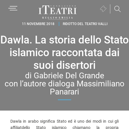
Passa
Passa
Passa
MENU
Biglietteria
alla
al
al
(si
navigazione
contenuto
piè
Fondazione
apre
11 NOVEMBRE 2018
RIDOTTO DEL TEATRO VALLI
primaria
principale
di
I
in
pagina
Dawla. La storia dello Stato
Teatri
una
Reggio
nuova
islamico raccontata dai
Emilia
finestra)
suoi disertori
di Gabriele Del Grande
con l’autore dialoga Massimiliano
Panarari
Dawla in arabo significa Stato ed è uno dei modi in cui gli
affiliatdello Stato islamico chiamano la propria