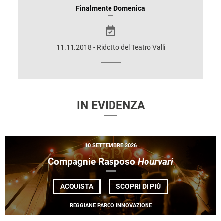
INFORMAZIONI
Finalmente Domenica
SULLO
SPETTACOLO
11.11.2018 - Ridotto del Teatro Valli
IN EVIDENZA
10 SETTEMBRE 2026
Compagnie Rasposo
Hourvari
DI
ACQUISTA
SCOPRI DI PIÙ
COMPAGNIE
RASPOSO
REGGIANE PARCO INNOVAZIONE
<EM>HOURVARI</