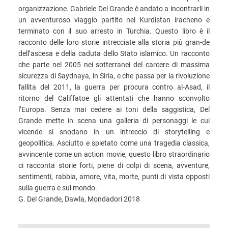
organizzazione. Gabriele Del Grande è andato a incontrarli in
un avventuroso viaggio partito nel Kurdistan iracheno e
terminato con il suo arresto in Turchia. Questo libro è il
racconto delle loro storie intrecciate alla storia più gran-de
dell’ascesa e della caduta dello Stato islamico. Un racconto
che parte nel 2005 nei sotterranei del carcere di massima
sicurezza di Saydnaya, in Siria, e che passa per la rivoluzione
fallita del 2011, la guerra per procura contro al-Asad, il
ritorno del Califfatoe gli attentati che hanno sconvolto
l’Europa. Senza mai cedere ai toni della saggistica, Del
Grande mette in scena una galleria di personaggi le cui
vicende si snodano in un intreccio di storytelling e
geopolitica. Asciutto e spietato come una tragedia classica,
avvincente come un action movie, questo libro straordinario
ci racconta storie forti, piene di colpi di scena, avventure,
sentimenti, rabbia, amore, vita, morte, punti di vista opposti
sulla guerra e sul mondo.
G. Del Grande, Dawla, Mondadori 2018