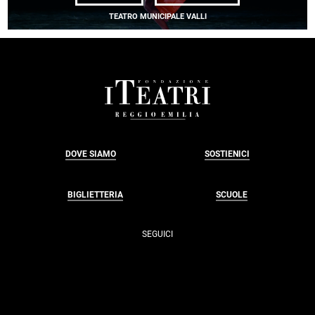
BALLET
DE
TEATRO MUNICIPALE VALLI
L'OPÉRA
NATIONAL
DE
LYON<BR>SHARO
EYAL,
MATS
EK
FOOTER
DOVE SIAMO
SOSTIENICI
BIGLIETTERIA
SCUOLE
SEGUICI