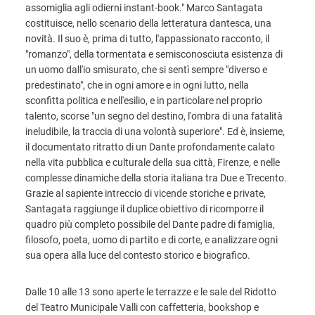
assomiglia agli odierni instant-book." Marco Santagata
costituisce, nello scenario della letteratura dantesca, una
novità. Il suo è, prima di tutto, l'appassionato racconto, il
"romanzo", della tormentata e semisconosciuta esistenza di
un uomo dall'io smisurato, che si sentì sempre "diverso e
predestinato", che in ogni amore e in ogni lutto, nella
sconfitta politica e nell'esilio, e in particolare nel proprio
talento, scorse "un segno del destino, l'ombra di una fatalità
ineludibile, la traccia di una volontà superiore". Ed è, insieme,
il documentato ritratto di un Dante profondamente calato
nella vita pubblica e culturale della sua città, Firenze, e nelle
complesse dinamiche della storia italiana tra Due e Trecento.
Grazie al sapiente intreccio di vicende storiche e private,
Santagata raggiunge il duplice obiettivo di ricomporre il
quadro più completo possibile del Dante padre di famiglia,
filosofo, poeta, uomo di partito e di corte, e analizzare ogni
sua opera alla luce del contesto storico e biografico.
Dalle 10 alle 13 sono aperte le terrazze e le sale del Ridotto
del Teatro Municipale Valli con caffetteria, bookshop e