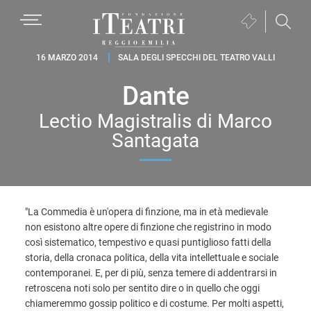
Passa
Passa
Passa
MENU
Biglietteria
alla
al
al
(si
navigazione
contenuto
piè
Fondazione
apre
16 MARZO 2014
SALA DEGLI SPECCHI DEL TEATRO VALLI
primaria
principale
di
I
in
pagina
Dante
Teatri
una
Reggio
nuova
Lectio Magistralis di Marco
Emilia
finestra)
Santagata
"La Commedia è un'opera di finzione, ma in età medievale
non esistono altre opere di finzione che registrino in modo
così sistematico, tempestivo e quasi puntiglioso fatti della
storia, della cronaca politica, della vita intellettuale e sociale
contemporanei. E, per di più, senza temere di addentrarsi in
retroscena noti solo per sentito dire o in quello che oggi
chiameremmo gossip politico e di costume. Per molti aspetti,