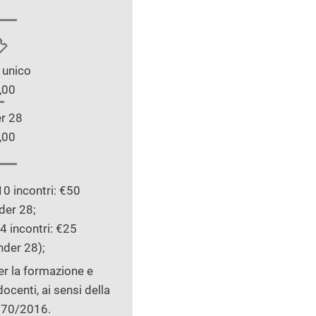
 unico
,00
r 28
,00
 incontri: €50
der 28;
 incontri: €25
nder 28);
per la formazione e
ocenti, ai sensi della
 170/2016.