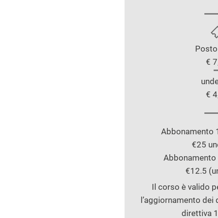
Posto
€ 7
unde
€ 4
Abbonamento 10
€25 un
Abbonamento 4
€12.5 (u
Il corso è valido 
l’aggiornamento dei d
direttiva