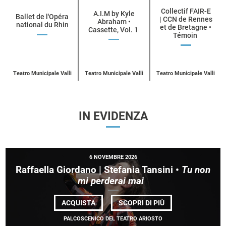
Collectif FAIR-E
per
A.I.M by Kyle
Ballet de l'Opéra
| CCN de Rennes
Abraham •
national du Rhin
categoria
et de Bretagne •
Cassette, Vol. 1
Témoin
UN
ACQUISTA
UN
ACQUISTA
UN
BIGLIETTO
ACQUISTA
BIGLIETTO
BIGLIETT
PER
PER
PER
BALLET
A.I.M
COLLECTIF
DE
BY
E
L’OPÉRA
Teatro Municipale Valli
Teatro Municipale Valli
Teatro Municipale Valli
KYLE
| CCN DE
NATIONAL
ABRAHAM
RENNES
DU
ET DE BR
RHIN
IN EVIDENZA
6 NOVEMBRE 2026
Raffaella Giordano | Stefania Tansini •
Tu non
mi perderai mai
DI
ACQUISTA
SCOPRI DI PIÙ
RAFFAELLA
GIORDANO |
PALCOSCENICO DEL TEATRO ARIOSTO
STEFANIA