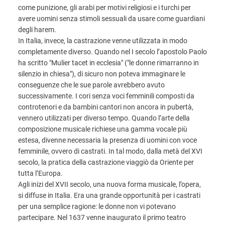
come punizione, gli arabi per motivi religiosi e i turchi per
avere uomini senza stimoli sessuali da usare come guardiani
degli harem.
In Italia, invece, la castrazione venne utilizzata in modo
completamente diverso. Quando nel I secolo l’apostolo Paolo
ha scritto "Mulier tacet in ecclesia" ("le donne rimarranno in
silenzio in chiesa"), di sicuro non poteva immaginare le
conseguenze che le sue parole avrebbero avuto
successivamente. I cori senza voci femminili composti da
controtenori e da bambini cantori non ancora in pubertà,
vennero utilizzati per diverso tempo. Quando l’arte della
composizione musicale richiese una gamma vocale più
estesa, divenne necessaria la presenza di uomini con voce
femminile, ovvero di castrati. In tal modo, dalla metà del XVI
secolo, la pratica della castrazione viaggiò da Oriente per
tutta l’Europa.
Agli inizi del XVII secolo, una nuova forma musicale, l’opera,
si diffuse in Italia. Era una grande opportunità per i castrati
per una semplice ragione: le donne non vi potevano
partecipare. Nel 1637 venne inaugurato il primo teatro