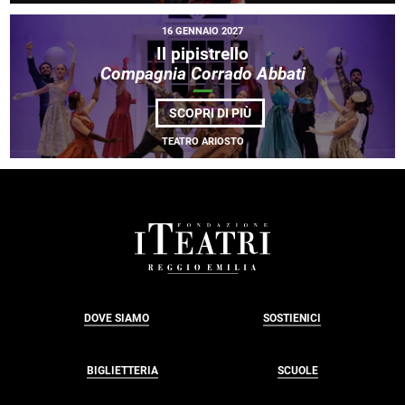
TANSINI •
<EM>TU
16 GENNAIO 2027
NON
MI
Il pipistrello
PERDERAI
Compagnia Corrado Abbati
MAI</EM>
DI
SCOPRI DI PIÙ
IL
PIPISTRELLO<BR>
TEATRO ARIOSTO
<EM>COMPAGNIA
CORRADO
ABBATI</EM>
FOOTER
DOVE SIAMO
SOSTIENICI
BIGLIETTERIA
SCUOLE