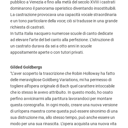
pubblico a Venezia e fino alla metà del secolo XVIII i castrati
dominarono il panorama operistico diventando insostituibili.
La castrazione provocava una capacità vocale straordinaria
e un tono particolare della voce; ciò si tradusse in una grande
richiesta di castrati.
In tutta Italia nacquero numerose scuole di canto dedicate
ad elevare l’arte del bel canto alla perfezione. L’istruzione di
un castrato durava da sei a otto anni in scuole
appositamente aperte o con tutori privati.
Gilded Goldbergs
"L’aver scoperto la trascrizione che Robin Holloway ha fatto
delle meravigliose Goldberg Variations, mi ha permesso di
togliere all’opera originale di Bach quel carattere intoccabile
che io stesso le avevo attribuito. In questo modo, ho osato
perfino avvicinarmi alla partitura lavorandoci per montare
questa coreografia. In ogni modo, creare una nuova versione
di un’opera maestra come questa può essere sinonimo di una
sua distruzione ma, allo stesso tempo, può anche essere un
modo per una sua rinascita. L’opera acquista una nuova vita