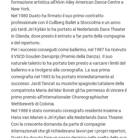
formazione artistica all’Alvin Ailey American Dance Centre a
New York.
Nel 1980 Duato ha firmato il suo primo contratto
professionale con il Cullberg Ballet a Stoccolma e un anno
più tardi Jirí Kylián lo ha portato al Nederlands Dans Theater
in Olanda, dove presto è entrato a far parte della compagnia
e del repertorio.
Per i successi conseguiti come ballerino, nel 1987 ha ricevuto
il VSCD Gouden Dansprijs (Premio della Danza). Il suo
naturale talento lo ha portato ben presto a varcare i limiti del
ballerino e a rivolgersi alla coreografia. La sua prima
coreografia nel 1983 lo ha portato immediatamente al
successo: Jardí Tancat su musiche spagnole/catalane della
compatriota Maria del Mar Bonet gli ha permesso di vincere il
primo premio all’Internationaler Choreographischer
Wettbewerb di Colonia.
Nel 1988 è stato nominato coreografo residente insieme a
Hans van Manen e Jirí Kylian alla Nederlands Dans Theater.
Con la crescente domanda da parte di compagnie
internazionali che gli richiedevano lavori per i propri repertori,
Duato ha dovuto fare un passo decisivo nella scelta della sua