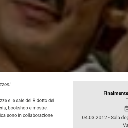
zzoni
INFORMAZIONI
Finalment
SULLO
zze e le sale del Ridotto del
SPETTACOLO
eria, bookshop e mostre.
ica sono in collaborazione
04.03.2012 - Sala deg
Va