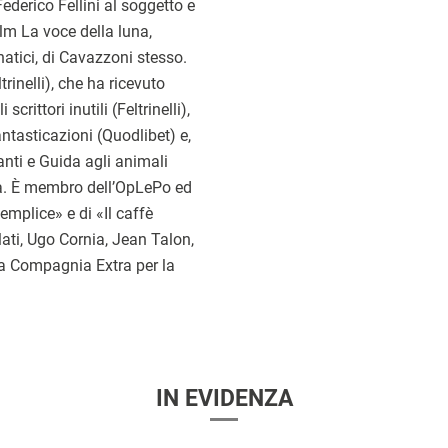
ederico Fellini al soggetto e
ilm La voce della luna,
natici, di Cavazzoni stesso.
eltrinelli), che ha ricevuto
rittori inutili (Feltrinelli),
antasticazioni (Quodlibet) e,
anti e Guida agli animali
ara. È membro dell’OpLePo ed
 semplice» e di «Il caffè
lati, Ugo Cornia, Jean Talon,
iva Compagnia Extra per la
IN EVIDENZA