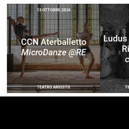
13 OTTOBRE 2026
Ludus 
CCN Aterballetto
R
MicroDanze @RE
c
TEATRO ARIOSTO
T
FOOTER