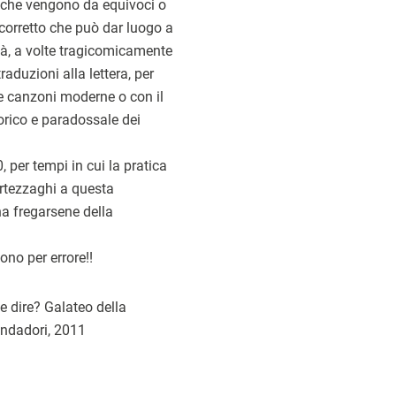
 che vengono da equivoci o
 corretto che può dar luogo a
lità, a volte tragicomicamente
raduzioni alla lettera, per
le canzoni moderne o con il
torico e paradossale dei
 per tempi in cui la pratica
artezzaghi a questa
na fregarsene della
no per errore!!
e dire? Galateo della
ndadori, 2011