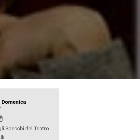
e Domenica
li Specchi del Teatro
lli