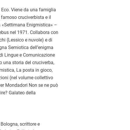
 Eco. Viene da una famiglia
n famoso cruciverbista e il
la «Settimana Enigmistica» –
ebus nel 1971. Collabora con
chi (Lessico e nuvole) e di
egna Semiotica dell’enigma
 di Lingue e Comunicazione
o una storia del cruciverba,
gmistica, La posta in gioco,
azioni (nel volume collettivo
. Per Mondadori Non se ne può
dire? Galateo della
 Bologna, scrittore e