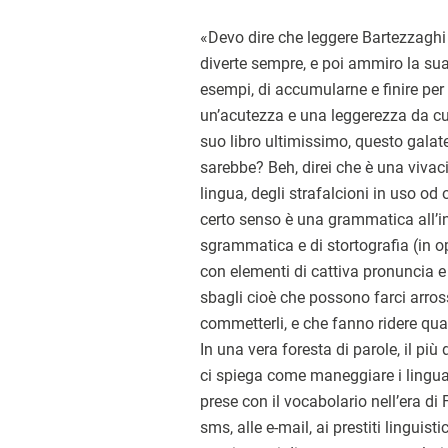
«Devo dire che leggere Bartezzaghi
diverte sempre, e poi ammiro la su
esempi, di accumularne e finire per
un’acutezza e una leggerezza da cu
suo libro ultimissimo, questo gala
sarebbe? Beh, direi che è una vivac
lingua, degli strafalcioni in uso od 
certo senso è una grammatica all’in
sgrammatica e di stortografia (in op
con elementi di cattiva pronuncia e d
sbagli cioè che possono farci arro
commetterli, e che fanno ridere quan
In una vera foresta di parole, il più 
ci spiega come maneggiare i lingua
prese con il vocabolario nell’era di 
sms, alle e-mail, ai prestiti linguisti