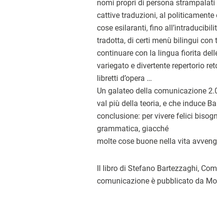
nomi propri di persona strampalati
cattive traduzioni, al politicamente
cose esilaranti, fino all’intraducibi
tradotta, di certi menù bilingui con t
continuare con la lingua fiorita del
variegato e divertente repertorio re
libretti d’opera …
Un galateo della comunicazione 2.0,
val più della teoria, e che induce B
conclusione: per vivere felici bisog
grammatica, giacché
molte cose buone nella vita avvengo
Il libro di Stefano Bartezzaghi, Com
comunicazione è pubblicato da Mo