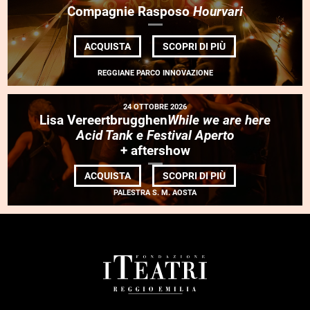
Compagnie Rasposo
Hourvari
DI
ACQUISTA
SCOPRI DI PIÙ
COMPAGNIE
RASPOSO
REGGIANE PARCO INNOVAZIONE
<EM>HOURVARI</
24 OTTOBRE 2026
Lisa Vereertbrugghen
While we are here
Acid Tank e Festival Aperto
+ aftershow
DI
ACQUISTA
SCOPRI DI PIÙ
LISA VEREERTBR
PALESTRA S. M. AOSTA
WE
ARE
HERE<BR>ACID
TANK
E
FESTIVAL
APERTO</EM>
FOOTER
<BR>
+
AFTERSHOW