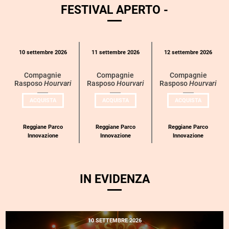
FESTIVAL APERTO -
Calendario
10 settembre 2026
11 settembre 2026
12 settembre 2026
eventi
per
Compagnie
Compagnie
Compagnie
Rasposo
Hourvari
Rasposo
Hourvari
Rasposo
Hourvari
categoria
UN
UN
UN
ACQUISTA
ACQUISTA
ACQUISTA
BIGLIETTO
BIGLIETTO
BIGLIETT
PER
PER
PER
COMPAGNIE
COMPAGNIE
COMPAGN
RASPOSO
RASPOSO
RASPOSO
Reggiane Parco
Reggiane Parco
Reggiane Parco
Innovazione
Innovazione
Innovazione
IN EVIDENZA
10 SETTEMBRE 2026