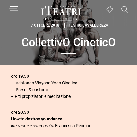
Passa
Passa
Passa
MENU
Biglietteria
alla
al
al
(si
navigazione
contenuto
piè
Fondazione
apre
17 OTTOBRE 2018
TEATRO CAVALLERIZZA
primaria
principale
di
I
in
pagina
CollettivO CineticO
Teatri
una
Reggio
nuova
Emilia
finestra)
ore 19.30
– Ashtanga Vinyasa Yoga Cinetico
– Preset & costumi
– Riti propiziatori e meditazione
ore 20.30
How to destroy your dance
ideazione e coreografia
Francesca Pennini