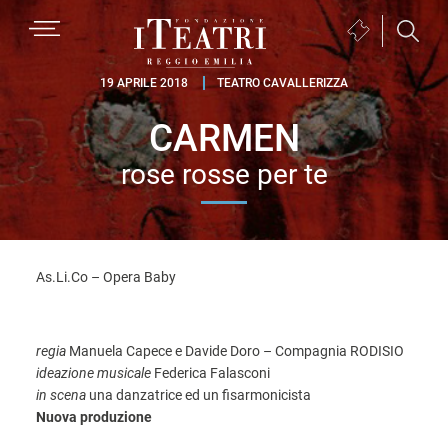
Passa
Passa
Passa
MENU
Biglietteria
alla
al
al
(si
navigazione
contenuto
piè
Fondazione
apre
19 APRILE 2018
TEATRO CAVALLERIZZA
primaria
principale
di
I
in
pagina
CARMEN
Teatri
una
Reggio
nuova
rose rosse per te
Emilia
finestra)
As.Li.Co – Opera Baby
regia
Manuela Capece e Davide Doro – Compagnia RODISIO
ideazione musicale
Federica Falasconi
in scena
una danzatrice ed un fisarmonicista
Nuova produzione