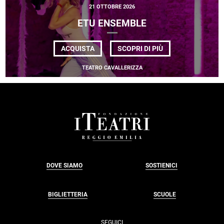
21 OTTOBRE 2026
ETU ENSEMBLE
DI
ACQUISTA
SCOPRI DI PIÙ
ETU
ENSEMBLE
TEATRO CAVALLERIZZA
FOOTER
DOVE SIAMO
SOSTIENICI
BIGLIETTERIA
SCUOLE
SEGUICI