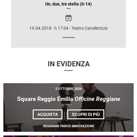
INFORMAZIONI
Un, due, tre stella (0-14)
SULLO
SPETTACOLO
19.04.2018 - h 17:04 - Teatro Cavallerizza
IN EVIDENZA
2 OTTOBRE 2026
Square Reggio Emilia
Officine Reggiane
DI
ACQUISTA
SCOPRI DI PIÙ
SQUARE
REGGIO
REGGIANE PARCO INNOVAZIONE
EMILIA
<EM>OFFICINE
REGGIANE</EM>