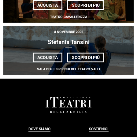
DI
ACQUISTA
SCOPRI DI PIÙ
<EM>IL
CONTE
TEATRO CAVALLERIZZA
DI
KEVENHÜLLER</E
8 NOVEMBRE 2026
Stefania Tansini
DI
ACQUISTA
SCOPRI DI PIÙ
STEFANIA
TANSINI
SALA DEGLI SPECCHI DEL TEATRO VALLI
FOOTER
DOVE SIAMO
SOSTIENICI