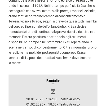
comunque le prove nell’orfanotrofio ebraico di Praga dove
andò in scena nel 1942. Nel frattempo però sia Krása che lo
scenografo che aveva lavorato alle prove, Frantisek Zelenka,
erano stati deportati nel campo di concentramento di
Terezīn, vicino a Praga, seguiti a breve da quasi tutti i membri
del coro ed il personale dell’orfanotrofio. Krása decise
nonostante tutto di continuare le prove, riuscì a ricostruire a
memoria l’intera partitura adattandola agli strumenti
disponibili nel campo e nel settembre 1943 l’opera andò in
scena nel campo di concentramento. Oltre cinquanta furono
le repliche ma molti dei protagonisti, compreso Krása,
vennero di lì a poco deportati ad Auschwitz dove trovarono
la morte.
INFORMAZIONI
Famiglie
SULLO
SPETTACOLO
30.01.2025 - h 16:00 - Teatro Ariosto
01.02.2025 - h 18:00 - Teatro Ariosto