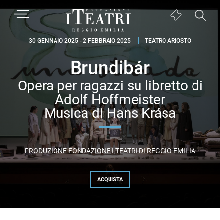
Passa
Passa
Passa
MENU
Biglietteria
alla
al
al
(si
navigazione
contenuto
piè
Fondazione
apre
30 GENNAIO 2025 - 2 FEBBRAIO 2025
TEATRO ARIOSTO
primaria
principale
di
I
in
pagina
Brundibár
Teatri
una
Reggio
nuova
Opera per ragazzi su libretto di
Emilia
finestra)
Adolf Hoffmeister
Musica di Hans Krása
PRODUZIONE FONDAZIONE I TEATRI DI REGGIO EMILIA
ACQUISTA