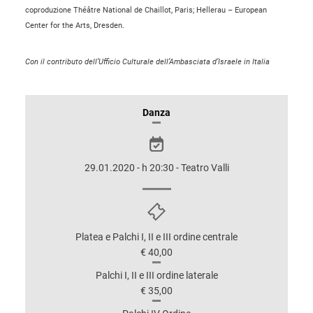
coproduzione Théâtre National de Chaillot, Paris; Hellerau – European
Center for the Arts, Dresden.
Con il contributo dell’Ufficio Culturale dell’Ambasciata d’Israele in Italia
INFORMAZIONI
Danza
SULLO
SPETTACOLO
29.01.2020 - h 20:30 - Teatro Valli
Platea e Palchi I, II e III ordine centrale
€ 40,00
Palchi I, II e III ordine laterale
€ 35,00