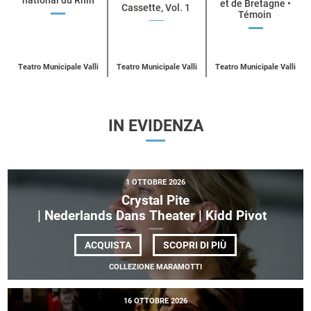
categoria
et de Bretagne •
Cassette, Vol. 1
Témoin
UN
ACQUISTA
UN
ACQUISTA
UN
BIGLIETTO
ACQUISTA
BIGLIETTO
BIGLIETT
PER
PER
PER
BALLET
A.I.M
COLLECTIF
DE
BY
E
L’OPÉRA
Teatro Municipale Valli
Teatro Municipale Valli
Teatro Municipale Valli
KYLE
| CCN DE
NATIONAL
ABRAHAM
RENNES
DU
ET DE BR
RHIN
IN EVIDENZA
1 OTTOBRE 2026
Crystal Pite
| Nederlands Dans Theater | Kidd Pivot
DI
ACQUISTA
SCOPRI DI PIÙ
CRYSTAL
PITE
COLLEZIONE MARAMOTTI
| NEDERLANDS DAN
16 OTTOBRE 2026