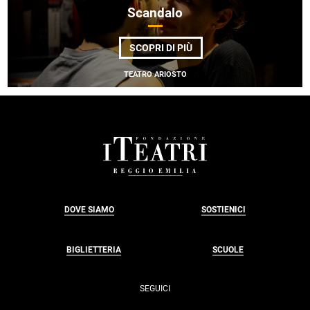
Scandalo
DI
SCOPRI DI PIÙ
SCANDALO
TEATRO ARIOSTO
FOOTER
DOVE SIAMO
SOSTIENICI
BIGLIETTERIA
SCUOLE
SEGUICI