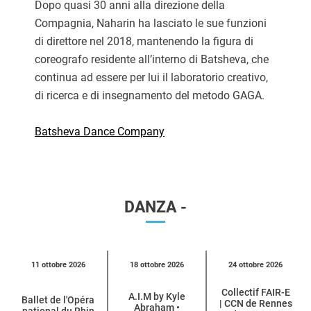
Dopo quasi 30 anni alla direzione della
Compagnia, Naharin ha lasciato le sue funzioni
di direttore nel 2018, mantenendo la figura di
coreografo residente all’interno di Batsheva, che
continua ad essere per lui il laboratorio creativo,
di ricerca e di insegnamento del metodo GAGA.
Batsheva Dance Company
DANZA -
Calendario
11 ottobre 2026
18 ottobre 2026
24 ottobre 2026
eventi
Collectif FAIR-E
per
A.I.M by Kyle
Ballet de l'Opéra
| CCN de Rennes
Abraham •
national du Rhin