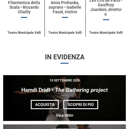
Les Cris de Paris •
Filarmonica della
Anna Prohaska,
Geoffroy
categoria
Scala • Riccardo
soprano
• Isabelle
Jourdain,
direttor
Chailly
Faust,
violino
e
Teatro Municipale Valli
Teatro Municipale Valli
Teatro Municipale Valli
IN EVIDENZA
19 SETTEMBRE 2026
Hamdi Dridi •
The Gathering project
DI
ACQUISTA
SCOPRI DI PIÙ
HAMDI
DRIDI •
SALA VERDI
<EM>THE
GATHERING
PROJECT</EM>