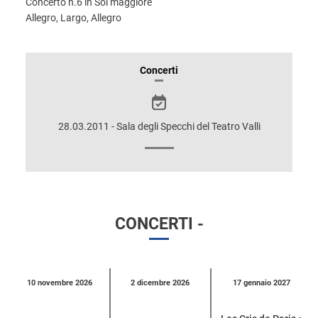
Concerto n.6 in Sol maggiore
Allegro, Largo, Allegro
INFORMAZIONI
Concerti
SULLO
SPETTACOLO
28.03.2011 - Sala degli Specchi del Teatro Valli
CONCERTI -
Calendario
10 novembre 2026
2 dicembre 2026
17 gennaio 2027
eventi
per