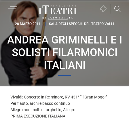
Passa
Passa
Passa
MENU
Biglietteria
alla
al
al
(si
navigazione
contenuto
piè
Fondazione
apre
28 MARZO 2011
SALA DEGLI SPECCHI DEL TEATRO VALLI
primaria
principale
di
I
in
pagina
ANDREA GRIMINELLI E I
Teatri
una
Reggio
nuova
SOLISTI FILARMONICI
Emilia
finestra)
ITALIANI
Vivaldi: Concerto in Re minore, RV 431° “Il Gran Mogol”
Per flauto, archi e basso continuo
Allegro non molto, Larghetto, Allegro
PRIMA ESECUZIONE ITALIANA