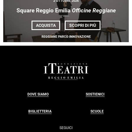
2 OTTOBRE 2026
Square Reggio Emilia
Officine Reggiane
DI
ACQUISTA
SCOPRI DI PIÙ
SQUARE
REGGIO
REGGIANE PARCO INNOVAZIONE
EMILIA
<EM>OFFICINE
REGGIANE</EM>
FOOTER
DOVE SIAMO
SOSTIENICI
BIGLIETTERIA
SCUOLE
SEGUICI