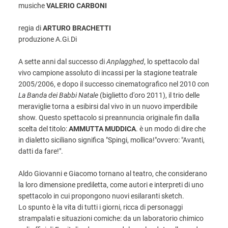
musiche
VALERIO CARBONI
regia di
ARTURO BRACHETTI
produzione A.Gi.Di
A sette anni dal successo di
Anplagghed
, lo spettacolo dal
vivo campione assoluto di incassi per la stagione teatrale
2005/2006, e dopo il successo cinematografico nel 2010 con
La Banda dei Babbi Natale
(biglietto d'oro 2011), il trio delle
meraviglie torna a esibirsi dal vivo in un nuovo imperdibile
show. Questo spettacolo si preannuncia originale fin dalla
scelta del titolo:
AMMUTTA MUDDICA
. è un modo di dire che
in dialetto siciliano significa "Spingi, mollica!"ovvero: "Avanti,
datti da fare!".
Aldo Giovanni e Giacomo tornano al teatro, che considerano
la loro dimensione prediletta, come autori e interpreti di uno
spettacolo in cui propongono nuovi esilaranti sketch.
Lo spunto è la vita di tutti i giorni, ricca di personaggi
strampalati e situazioni comiche: da un laboratorio chimico