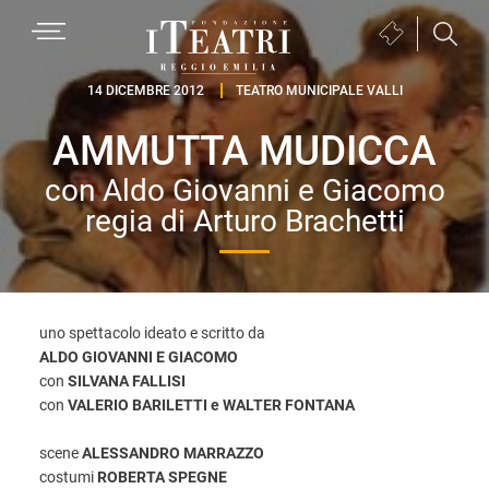
Passa
Passa
Passa
MENU
Biglietteria
alla
al
al
(si
navigazione
contenuto
piè
Fondazione
apre
14 DICEMBRE 2012
TEATRO MUNICIPALE VALLI
primaria
principale
di
I
in
pagina
AMMUTTA MUDICCA
Teatri
una
Reggio
nuova
con Aldo Giovanni e Giacomo
Emilia
finestra)
regia di Arturo Brachetti
uno spettacolo ideato e scritto da
ALDO GIOVANNI E GIACOMO
con
SILVANA FALLISI
con
VALERIO BARILETTI e WALTER FONTANA
scene
ALESSANDRO MARRAZZO
costumi
ROBERTA SPEGNE