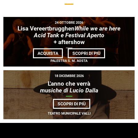
24 OTTOBRE 2026
Lisa Vereertbrugghen
While we are here
Acid Tank e Festival Aperto
+ aftershow
DI
ACQUISTA
SCOPRI DI PIÙ
LISA VEREERTBR
PALESTRA S. M. AOSTA
WE
ARE
HERE<BR>ACID
TANK
18 DICEMBRE 2026
E
L'anno che verrà
FESTIVAL
APERTO</EM>
musiche di Lucio Dalla
<BR>
+
AFTERSHOW
DI
SCOPRI DI PIÙ
L'ANNO
CHE
TEATRO MUNICIPALE VALLI
VERRÀ<BR>
<EM>MUSICHE
DI
LUCIO
DALLA</EM>