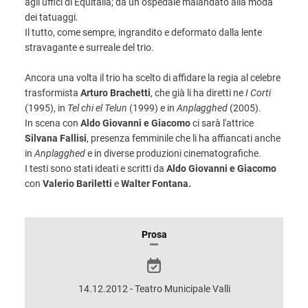
agli uffici di Equitalia; da un ospedale malandato alla moda
dei tatuaggi.
Il tutto, come sempre, ingrandito e deformato dalla lente
stravagante e surreale del trio.
Ancora una volta il trio ha scelto di affidare la regia al celebre
trasformista
Arturo Brachetti
, che già li ha diretti ne
I Corti
(1995), in
Tel chi el Telun
(1999) e in
Anplagghed
(2005).
In scena con
Aldo Giovanni e Giacomo
ci sarà l'attrice
Silvana Fallisi
, presenza femminile che li ha affiancati anche
in
Anplagghed
e in diverse produzioni cinematografiche.
I testi sono stati ideati e scritti da
Aldo Giovanni e Giacomo
con
Valerio Bariletti
e
Walter Fontana.
INFORMAZIONI
Prosa
SULLO
SPETTACOLO
14.12.2012 - Teatro Municipale Valli