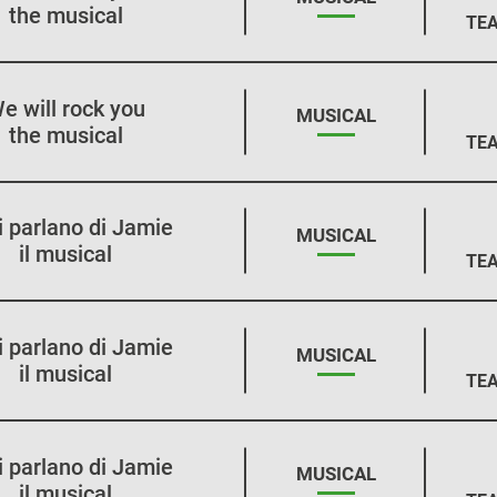
the musical
TEA
e will rock you
STAGIONE:
MUSICAL
the musical
TEA
i parlano di Jamie
STAGIONE:
MUSICAL
il musical
TEA
i parlano di Jamie
STAGIONE:
MUSICAL
il musical
TEA
i parlano di Jamie
STAGIONE:
MUSICAL
il musical