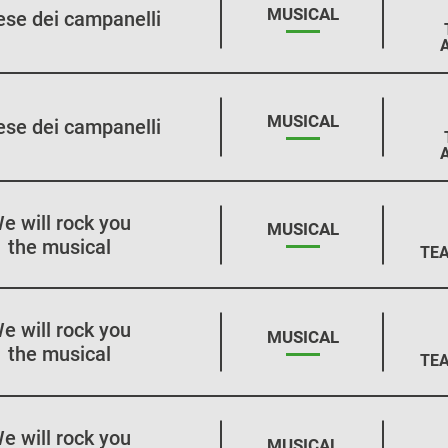
STAGIONE:
MUSICAL
aese dei campanelli
STAGIONE:
MUSICAL
aese dei campanelli
e will rock you
STAGIONE:
MUSICAL
the musical
TEA
e will rock you
STAGIONE:
MUSICAL
the musical
TEA
e will rock you
STAGIONE:
MUSICAL