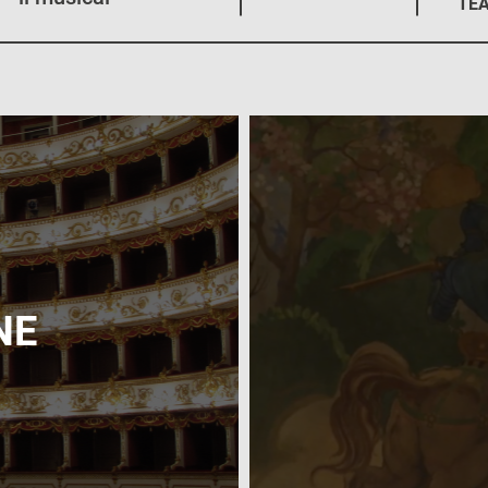
TEA
NE