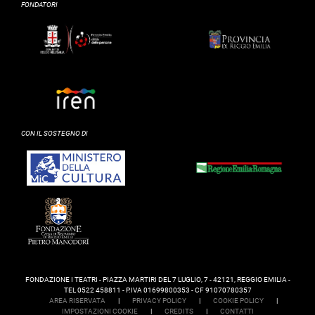
FONDATORI
CON IL SOSTEGNO DI
FONDAZIONE I TEATRI - PIAZZA MARTIRI DEL 7 LUGLIO, 7 - 42121, REGGIO EMILIA -
TEL 0522 458811 - P.IVA 01699800353 - CF 91070780357
AREA RISERVATA
|
PRIVACY POLICY
|
COOKIE POLICY
|
IMPOSTAZIONI COOKIE
|
CREDITS
|
CONTATTI