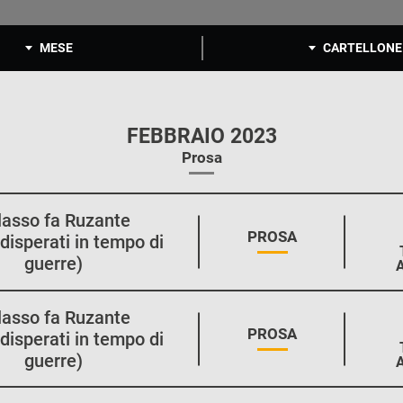
MESE
CARTELLONE
FEBBRAIO 2023
Prosa
lasso fa Ruzante
STAGIONE:
PROSA
disperati in tempo di
guerre)
lasso fa Ruzante
STAGIONE:
PROSA
disperati in tempo di
guerre)