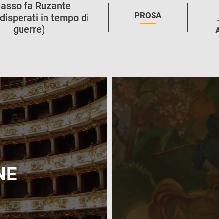
lasso fa Ruzante
STAGIONE:
PROSA
disperati in tempo di
guerre)
NE