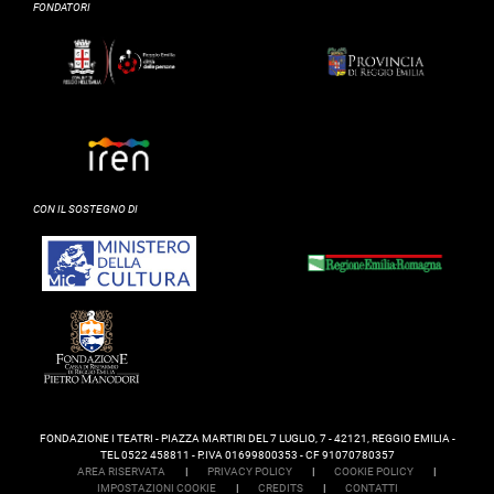
FONDATORI
CON IL SOSTEGNO DI
FONDAZIONE I TEATRI - PIAZZA MARTIRI DEL 7 LUGLIO, 7 - 42121, REGGIO EMILIA -
TEL 0522 458811 - P.IVA 01699800353 - CF 91070780357
AREA RISERVATA
|
PRIVACY POLICY
|
COOKIE POLICY
|
IMPOSTAZIONI COOKIE
|
CREDITS
|
CONTATTI