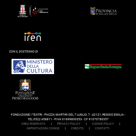
CON IL SOSTEGNO DI
FONDAZIONE I TEATRI - PIAZZA MARTIRI DEL 7 LUGLIO, 7 - 42121, REGGIO EMILIA -
TEL 0522 458811 - P.IVA 01699800353 - CF 91070780357
AREA RISERVATA
|
PRIVACY POLICY
|
COOKIE POLICY
|
IMPOSTAZIONI COOKIE
|
CREDITS
|
CONTATTI