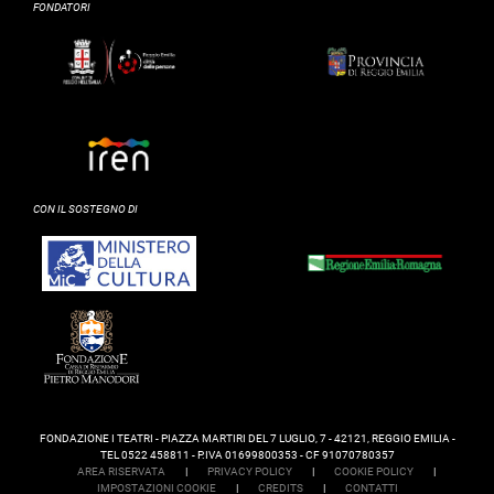
FONDATORI
CON IL SOSTEGNO DI
FONDAZIONE I TEATRI - PIAZZA MARTIRI DEL 7 LUGLIO, 7 - 42121, REGGIO EMILIA -
TEL 0522 458811 - P.IVA 01699800353 - CF 91070780357
AREA RISERVATA
|
PRIVACY POLICY
|
COOKIE POLICY
|
IMPOSTAZIONI COOKIE
|
CREDITS
|
CONTATTI