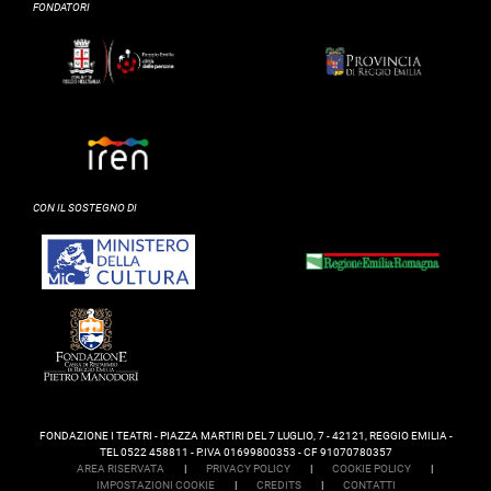
FONDATORI
CON IL SOSTEGNO DI
FONDAZIONE I TEATRI - PIAZZA MARTIRI DEL 7 LUGLIO, 7 - 42121, REGGIO EMILIA -
TEL 0522 458811 - P.IVA 01699800353 - CF 91070780357
AREA RISERVATA
|
PRIVACY POLICY
|
COOKIE POLICY
|
IMPOSTAZIONI COOKIE
|
CREDITS
|
CONTATTI