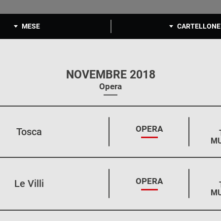
MESE
CARTELLONE
NOVEMBRE 2018
Opera
STAGIONE:
OPERA
Tosca
MU
STAGIONE:
OPERA
Le Villi
MU