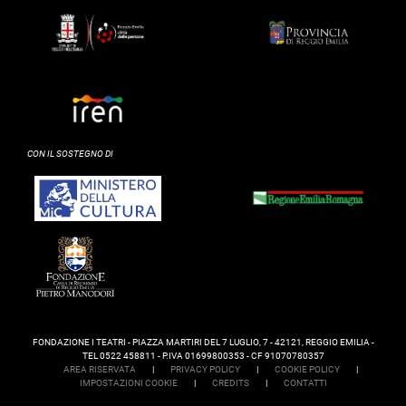
CON IL SOSTEGNO DI
FONDAZIONE I TEATRI - PIAZZA MARTIRI DEL 7 LUGLIO, 7 - 42121, REGGIO EMILIA -
TEL 0522 458811 - P.IVA 01699800353 - CF 91070780357
AREA RISERVATA
|
PRIVACY POLICY
|
COOKIE POLICY
|
IMPOSTAZIONI COOKIE
|
CREDITS
|
CONTATTI